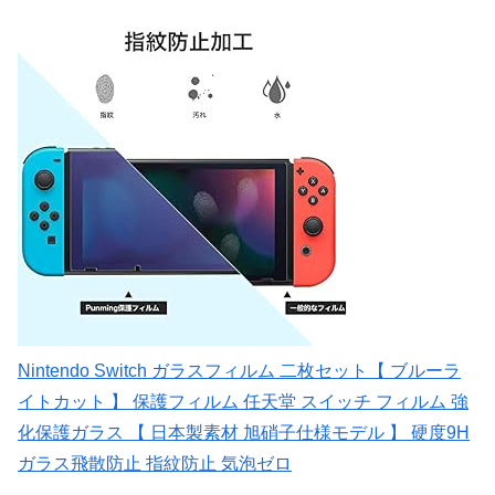
Nintendo Switch ガラスフィルム 二枚セット【 ブルーラ
イトカット 】 保護フィルム 任天堂 スイッチ フィルム 強
化保護ガラス 【 日本製素材 旭硝子仕様モデル 】 硬度9H
ガラス飛散防止 指紋防止 気泡ゼロ