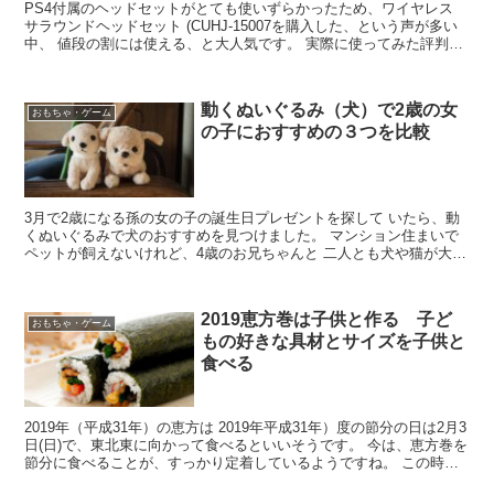
PS4付属のヘッドセットがとても使いずらかったため、ワイヤレス
サラウンドヘッドセット (CUHJ-15007を購入した、という声が多い
中、 値段の割には使える、と大人気です。 実際に使ってみた評判は
どうなんでしょうか？ 装着感は個人差があ...
動くぬいぐるみ（犬）で2歳の女
おもちゃ・ゲーム
の子におすすめの３つを比較
3月で2歳になる孫の女の子の誕生日プレゼントを探して いたら、動
くぬいぐるみで犬のおすすめを見つけました。 マンション住まいで
ペットが飼えないけれど、4歳のお兄ちゃんと 二人とも犬や猫が大好
きなんですね。 そこで、楽天市場の中で人気があり、...
2019恵方巻は子供と作る 子ど
おもちゃ・ゲーム
もの好きな具材とサイズを子供と
食べる
2019年（平成31年）の恵方は 2019年平成31年）度の節分の日は2月3
日(日)で、東北東に向かって食べるといいそうです。 今は、恵方巻を
節分に食べることが、すっかり定着しているようですね。 この時
期、スーパーで、恵方巻の予約を受け付け...