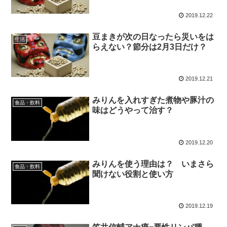
2019.12.22
豆まきが次の日なったら災いをは
生活
らえない？節分は2月3日だけ？
2019.12.21
みりんを入れすぎた煮物や豚汁の
食品・飲料
味はどうやって治す？
2019.12.20
みりんを使う理由は？ いまさら
食品・飲料
聞けない役割と使い方
2019.12.19