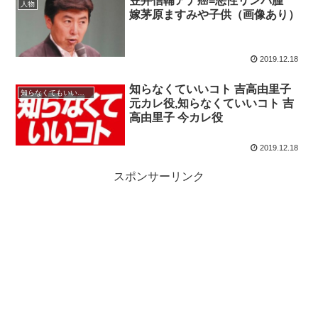
笠井信輔アナ癌=悪性リンパ腫
人物
嫁茅原ますみや子供（画像あり）
2019.12.18
知らなくていいコト 吉高由里子
知らなくてもいいコト
元カレ役,知らなくていいコト 吉
高由里子 今カレ役
2019.12.18
スポンサーリンク