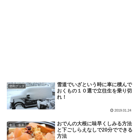
雪道でいざという時に車に積んで
便利グッズ
おくもの１０選で立往生を乗り切
れ！
2019.01.24
おでんの大根に味早くしみる方法
食品・飲料
と下ごしらえなしで20分でできる
方法