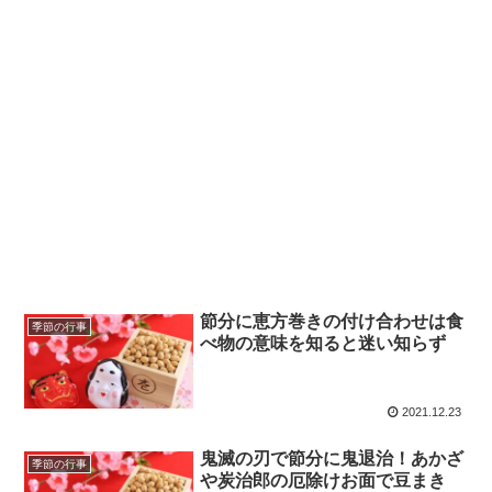
節分に恵方巻きの付け合わせは食
季節の行事
べ物の意味を知ると迷い知らず
2021.12.23
鬼滅の刃で節分に鬼退治！あかざ
季節の行事
や炭治郎の厄除けお面で豆まき