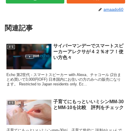
amaado60
関連記事
サイバーマンデーでスマートスピ
家電
ーカーアレクサが４２％オフ！使
い方色々
Echo 第2世代 - スマートスピーカー with Alexa、チャコール (2台ま
とめ買いで3,000円OFF) 日本国内にお住いの方のみへの販売になり
ます。 Restricted to Japan residents only. Ec...
子育てにもっといいミシンMM‐30
家電
とMM‐10を比較 評判をチェック
子育てにもっといいミシンmm-30が、子育て世代に 評判がいいんで