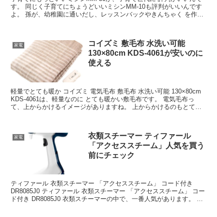
す。 同じく子育てにちょうどいいミシンMM‐10も評判がいいんです
よ。 孫が、幼稚園に通いだし、レッスンバックやきんちゃく を作る
ことに興味を持ちだした、ミシン初心者の嫁さん...
コイズミ 敷毛布 水洗い可能
家電
130×80cm KDS-4061が安いのに
使える
軽量でとても暖か コイズミ 電気毛布 敷毛布 水洗い可能 130×80cm
KDS-4061は、軽量なのに とても暖かい敷毛布です。 電気毛布っ
て、上からかけるイメージがありますね。 上からかけるのもとても
暖かいのですが、下に敷いて、下から...
衣類スチーマー ティファール
家電
「アクセススチーム」人気を買う
前にチェック
ティファール 衣類スチーマー 「アクセススチーム」 コード付き
DR8085J0 ティファール 衣類スチーマー 「アクセススチーム」 コー
ド付き DR8085J0 衣類スチーマーの中で、一番人気があります。 蒸
気の強さが人気のポイントです。...