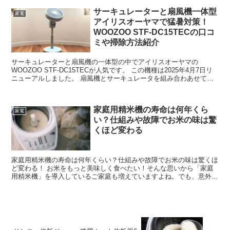
サーキュレーターと扇風機一体型
家電
アイリスオーヤマで猛暑対策！
WOOZOO STF-DC15TECの口コ
ミや掃除方法紹介
サーキュレーターと扇風機の一体型の中でアイリスオーヤマの
WOOZOO STF-DC15TECが人気です。 この機種は2025年4月7日リ
ニューアルしました。 扇風機とサーキュレータを組み合わあせて冷
風を部屋中にいきわたらせるところが猛暑対策...
家庭用精米機の寿命は何年くら
家電
い？仕組みや故障でお米の味は驚
くほど変わる
家庭用精米機の寿命は何年くらい？仕組みや故障でお米の味は驚くほ
ど変わる！ お米をもっと美味しく食べたい！そんな思いから「家庭
用精米機」を導入しているご家庭も増えていますよね。でも、意外と
知られていないのが精米機の寿命や故障時の影響です。 「...