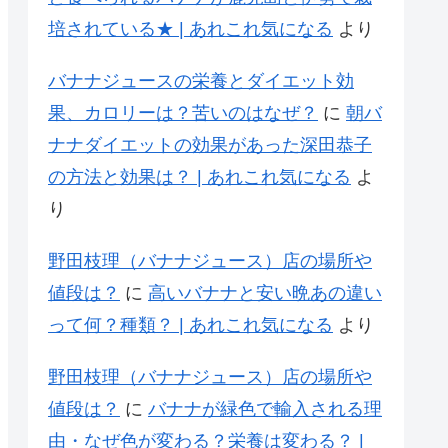
培されている★ | あれこれ気になる
より
バナナジュースの栄養とダイエット効
果、カロリーは？苦いのはなぜ？
に
朝バ
ナナダイエットの効果があった深田恭子
の方法と効果は？ | あれこれ気になる
よ
り
野田枝理（バナナジュース）店の場所や
値段は？
に
高いバナナと安い晩あの違い
って何？種類？ | あれこれ気になる
より
野田枝理（バナナジュース）店の場所や
値段は？
に
バナナが緑色で輸入される理
由・なぜ色が変わる？栄養は変わる？ |