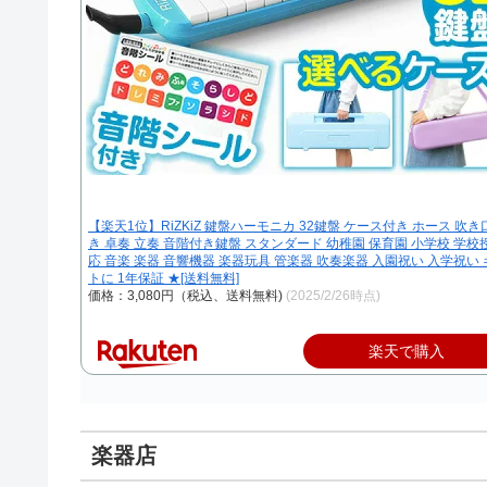
【楽天1位】RiZKiZ 鍵盤ハーモニカ 32鍵盤 ケース付き ホース 吹き
き 卓奏 立奏 音階付き鍵盤 スタンダード 幼稚園 保育園 小学校 学校
応 音楽 楽器 音響機器 楽器玩具 管楽器 吹奏楽器 入園祝い 入学祝い
トに 1年保証 ★[送料無料]
価格：3,080円（税込、送料無料)
(2025/2/26時点)
楽天で購入
楽器店