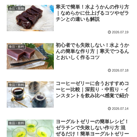
寒天で簡単！水ようかんの作り方
食品・飲料
｜なめらかに仕上げるコツやゼラ
チンとの違いも解説
2026.07.19
初心者でも失敗しない！水ようか
食品・飲料
んの簡単な作り方｜寒天でつるん
とおいしく作るコツ
2026.07.18
コーヒーゼリーに合うおすすめコ
食品・飲料
ーヒー比較｜深煎り・中煎り・イ
ンスタントを飲み比べ感覚で紹介
2026.07.14
ヨーグルトゼリーの簡単レシピ！
食品・飲料
ゼラチンで失敗しない作り方 混
ぜるだけ！簡単ヨーグルトゼリー