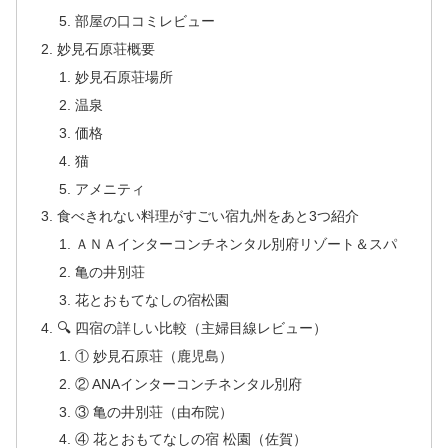
部屋の口コミレビュー
妙見石原荘概要
妙見石原荘場所
温泉
価格
猫
アメニティ
食べきれない料理がすごい宿九州をあと3つ紹介
ＡＮＡインターコンチネンタル別府リゾート＆スパ
亀の井別荘
花とおもてなしの宿松園
🔍 四宿の詳しい比較（主婦目線レビュー）
① 妙見石原荘（鹿児島）
② ANAインターコンチネンタル別府
③ 亀の井別荘（由布院）
④ 花とおもてなしの宿 松園（佐賀）