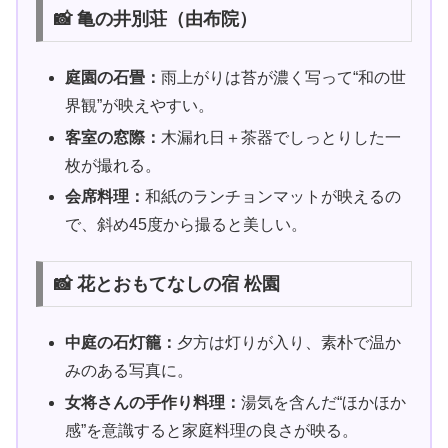
📸 亀の井別荘（由布院）
庭園の石畳：
雨上がりは苔が濃く写って“和の世
界観”が映えやすい。
客室の窓際：
木漏れ日＋茶器でしっとりした一
枚が撮れる。
会席料理：
和紙のランチョンマットが映えるの
で、斜め45度から撮ると美しい。
📸 花とおもてなしの宿 松園
中庭の石灯籠：
夕方は灯りが入り、素朴で温か
みのある写真に。
女将さんの手作り料理：
湯気を含んだ“ほかほか
感”を意識すると家庭料理の良さが映る。