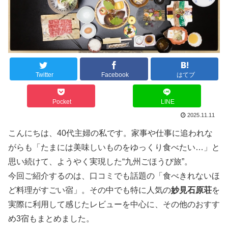
Twitter
Facebook
はてブ
Pocket
LINE
2025.11.11
こんにちは、40代主婦の私です。家事や仕事に追われな
がらも「たまには美味しいものをゆっくり食べたい…」と
思い続けて、ようやく実現した“九州ごほうび旅”。
今回ご紹介するのは、口コミでも話題の「食べきれないほ
ど料理がすごい宿」。その中でも特に人気の
妙見石原荘
を
実際に利用して感じたレビューを中心に、その他のおすす
め3宿もまとめました。