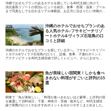
沖縄でおせちプランのあるホテルを探している40代主婦に向けて、
浜比嘉島リゾートの宿泊レビューを紹介。食事・部屋・温泉・プール
まで写真なしでも伝わるリアル体験談。お正月に泊まりたい沖縄の人
気ホテル3選も掲載。
沖縄のホテルでおせちプランのあ
旅行
る人気ホテル♪フサキビーチリゾ
ートホテル&ヴィラズ石垣島の口
コミと詳細
沖縄のホテルでおせちプランを探している方へ。フサキビーチリゾー
トホテル&ヴィラズ石垣島の口コミ、設備、食事、子連れポイント、
アクティビティを40代主婦目線で詳しくレビュー。さらにおせちプ
ランのある人気ホテル3つも紹介します。
魚が美味しい宿関東！しかも食べ
旅行
きれない料理がすごいと評判の15
選
関東で「魚が美味しい」「料理が食べきれないほど豪華」と評判の宿
を厳選して16軒紹介。千葉・神奈川・茨城・栃木など、40代主婦目
線で実際の口コミやおすすめポイントを分かりやすくまとめました。