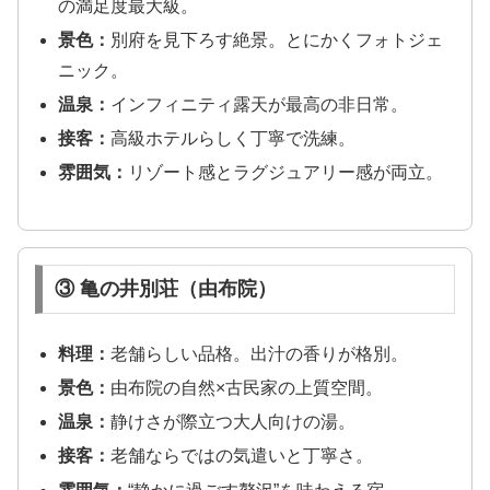
の満足度最大級。
景色：
別府を見下ろす絶景。とにかくフォトジェ
ニック。
温泉：
インフィニティ露天が最高の非日常。
接客：
高級ホテルらしく丁寧で洗練。
雰囲気：
リゾート感とラグジュアリー感が両立。
③ 亀の井別荘（由布院）
料理：
老舗らしい品格。出汁の香りが格別。
景色：
由布院の自然×古民家の上質空間。
温泉：
静けさが際立つ大人向けの湯。
接客：
老舗ならではの気遣いと丁寧さ。