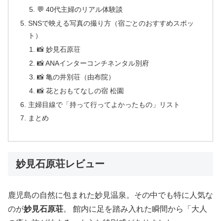
💬 40代主婦のリアル体験談
SNSで映える写真の撮り方（宿ごとのおすすめスポッ
ト）
📸 妙見石原荘
📸 ANAインターコンチネンタル別府
📸 亀の井別荘（由布院）
📸 花とおもてなしの宿 松園
主婦目線で「持って行ってよかったもの」リスト
まとめ
妙見石原荘レビュー
鹿児島の自然に包まれた妙見温泉。その中でも特に人気な
のが
妙見石原荘
。 館内に足を踏み入れた瞬間から「大人