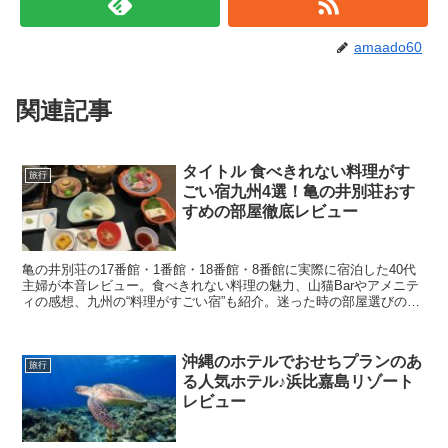
amaado60
関連記事
タイトル 食べきれない料理がす
旅行
ごい宿九州4選！亀の井別荘おす
すめの部屋徹底レビュー
亀の井別荘の17番館・1番館・18番館・8番館に実際に宿泊した40代
主婦が本音レビュー。食べきれない料理の魅力、山猫Barやアメニテ
ィの感想、九州の“料理がすごい宿”も紹介。迷った時の部屋選びの参
考に。
沖縄のホテルでおせちプランのあ
旅行
る人気ホテル♪浜比嘉島リゾート
レビュー