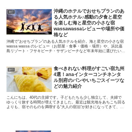
沖縄のホテルでおせちプランのあ
旅行
る人気ホテル♪感動の夕食と星空
を楽しむ海と星空の小さな宿
wassawassaレビューや場所や価
格など
沖縄で“おせちプラン”のある人気ホテルを紹介。海と星空の小さな宿
wassa wassa のレビュー（お部屋・食事・価格・場所）や、浜比嘉
島リゾート・フサキビーチ・サザンビーチなど年末年始に選びたい宿
を40代主婦目線で分かりやすくまとめました。
食べきれない料理がすごい宿九州
旅行
4選！anaインターコンチネンタ
ル別府のパンやいちごスイーツな
どの魅力紹介
こんにちは、40代の主婦です。子どもたちも少し独立して、夫婦で
ゆっくり旅する時間が増えてきました。最近は観光地をあちこち回る
よりも、宿そのものを満喫する“大人の宿泊”が好きになってきて、特
に「食べきれないほど料理がすごい宿」には目がありませ...