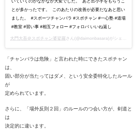
いていくのがなかなか大変でした。 あと出小手をもらうこ
とが多かったです。 このあたりの改善が必要だなあと思い
ました。 #スポーツチャンバラ #スポチャン #一心塾 #道場
#教室 #習い事 #相互フォロー #フォロバ いいね返し
大門大吾＠スポチャン婆娑羅
さん(@daimonbasara)がシェアした投稿 –
「チャンバラは危険」と言われた時にできたスポチャン
は、
固い部分が当たってはダメ、という安全委特化したルール
が
定められています。
さらに、「場外反則２回」のルールのつ会い方が、剣道と
は
決定的に違います。