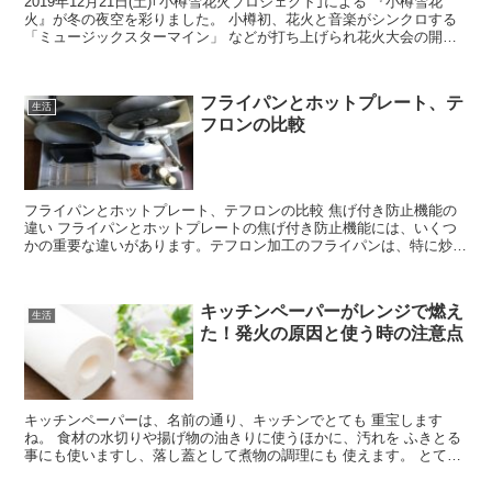
2019年12月21日(土)｢小樽雪花火プロジェクト｣による 『小樽雪花
火』が冬の夜空を彩りました。 小樽初、花火と音楽がシンクロする
「ミュージックスターマイン」 などが打ち上げられ花火大会の開催
時間帯は雪も降らず、 きれいな花火でした。 ...
フライパンとホットプレート、テ
生活
フロンの比較
フライパンとホットプレート、テフロンの比較 焦げ付き防止機能の
違い フライパンとホットプレートの焦げ付き防止機能には、いくつ
かの重要な違いがあります。テフロン加工のフライパンは、特に炒め
物や焼き物においてその真価を発揮します。高温での調理に...
キッチンペーパーがレンジで燃え
生活
た！発火の原因と使う時の注意点
キッチンペーパーは、名前の通り、キッチンでとても 重宝します
ね。 食材の水切りや揚げ物の油きりに使うほかに、汚れを ふきとる
事にも使いますし、落し蓋として煮物の調理にも 使えます。 とても
便利なキッチンペーパーですが、電子レンジで 食材を包...