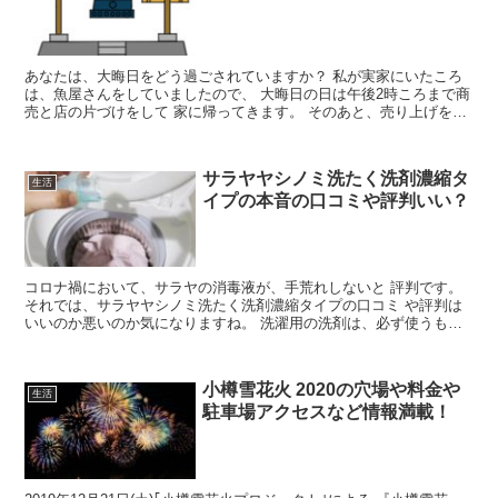
あなたは、大晦日をどう過ごされていますか？ 私が実家にいたころ
は、魚屋さんをしていましたので、 大晦日の日は午後2時ころまで商
売と店の片づけをして 家に帰ってきます。 そのあと、売り上げをさ
っさと整理して、神棚を相違 して、家族全員で、生チ...
サラヤヤシノミ洗たく洗剤濃縮タ
生活
イプの本音の口コミや評判いい？
コロナ禍において、サラヤの消毒液が、手荒れしないと 評判です。
それでは、サラヤヤシノミ洗たく洗剤濃縮タイプの口コミ や評判は
いいのか悪いのか気になりますね。 洗濯用の洗剤は、必ず使うもの
ですね。 下着などは直接肌に触れるので、使う洗剤が、...
小樽雪花火 2020の穴場や料金や
生活
駐車場アクセスなど情報満載！