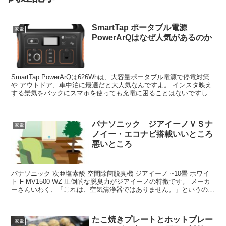
SmartTap ポータブル電源
家電
PowerArQはなぜ人気があるのか
SmartTap PowerArQは626Whは、大容量ポータブル電源で停電対策
や アウトドア、車中泊に最適だと大人気なんですよ。 インスタ映え
する景気をバックにスマホを使っても充電に困ることはないですし、
ミニ冷蔵庫やミニ扇風機、ノートパ...
パナソニック ジアイーノＶＳナ
家電
ノイー・エコナビ搭載いいところ
悪いところ
パナソニック 次亜塩素酸 空間除菌脱臭機 ジアイーノ ~10畳 ホワイ
ト F-MV1500-WZ 圧倒的な脱臭力がジアイーノの特徴です。 メーカ
ーさんいわく、「これは、空気清浄器ではありません。」というので
す。 空気清浄機は、空気中に浮遊す...
たこ焼きプレートとホットプレー
家電