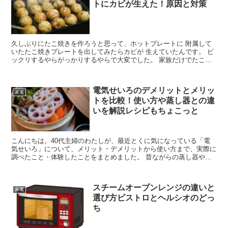
トにカビが生えた！原因と対策
久しぶりにたこ焼きを作ろうと思って、ホットプレートに 附属して
いたたこ焼きプレートを出してみたらカビが 生えていたんです。 ビ
ックリするやらがっかりするやらで大変でした。 家族だけでたこ焼
きをする予定だったので、予定を変更 下だけで済みまし...
電気せいろのデメリットとメリッ
家電
トを比較！使い方や蒸し器との違
いを解説レシピもちょこっと
こんにちは。40代主婦のわたしが、最近とくに気になっている「電
気せいろ」について、メリット・デメリットから使い方まで、実際に
調べたこと・体験したことをまとめました。 昔ながらの蒸し器や竹
せいろも好きなんですが、忙しい平日のごはん作りには「ス...
スチームオーブンレンジの違いと
家電
選び方ビストロとヘルシオのどっ
ち