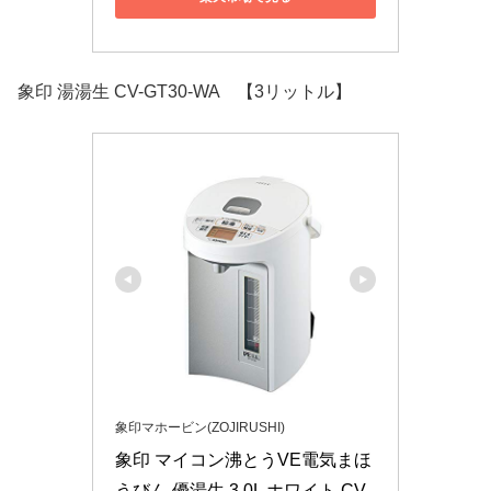
象印 湯湯生 CV-GT30-WA 【3リットル】
象印マホービン(ZOJIRUSHI)
象印 マイコン沸とうVE電気まほ
うびん 優湯生 3.0L ホワイト CV-