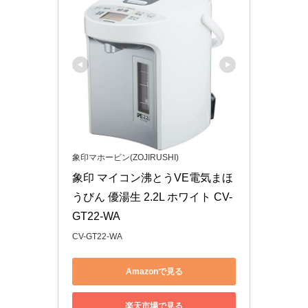
象印マホービン(ZOJIRUSHI)
象印 マイコン沸とうVE電気まほ
うびん 優湯生 2.2L ホワイト CV-
GT22-WA
CV-GT22-WA
Amazonで見る
楽天市場で見る