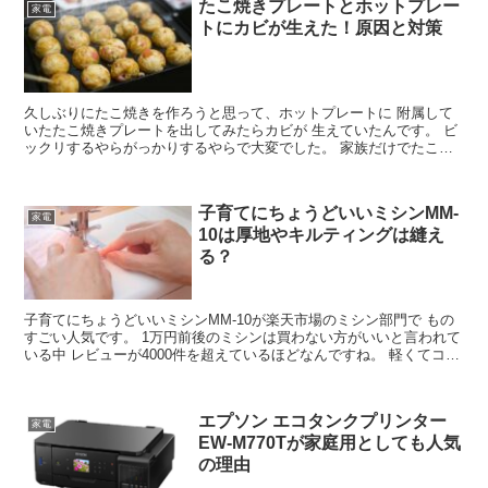
たこ焼きプレートとホットプレー
家電
トにカビが生えた！原因と対策
久しぶりにたこ焼きを作ろうと思って、ホットプレートに 附属して
いたたこ焼きプレートを出してみたらカビが 生えていたんです。 ビ
ックリするやらがっかりするやらで大変でした。 家族だけでたこ焼
きをする予定だったので、予定を変更 下だけで済みまし...
子育てにちょうどいいミシンMM-
家電
10は厚地やキルティングは縫え
る？
子育てにちょうどいいミシンMM-10が楽天市場のミシン部門で もの
すごい人気です。 1万円前後のミシンは買わない方がいいと言われて
いる中 レビューが4000件を超えているほどなんですね。 軽くてコン
パクトだから、出したりしまったりしやすい ...
エプソン エコタンクプリンター
家電
EW-M770Tが家庭用としても人気
の理由