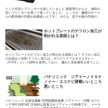
インク代安いプリンターを探していました 家庭用だからと、値段の
安いプリンターを買って使っていました。 ところが、趣味のサーク
ルの配布物の印刷が結構多いんです。 その上、息子や娘の学校の課
題の印刷も多くなってきたんですね。 さらに、年賀状が家...
ホットプレートのテフロン加工が
家電
剥がれる原因とは？
ホットプレートのテフロン加工が剥がれる原因とは？ テフロン加工
の仕組みと役割 テフロン加工は、ポリテトラフルオロエチレン
（PTFE）という材料を使用しており、 優れた非粘着性を持つことで
知られています。この加工は、ホットプレートの表面に 施...
パナソニック ジアイーノＶＳナ
家電
ノイー・エコナビ搭載いいところ
悪いところ
パナソニック 次亜塩素酸 空間除菌脱臭機 ジアイーノ ~10畳 ホワイ
ト F-MV1500-WZ 圧倒的な脱臭力がジアイーノの特徴です。 メーカ