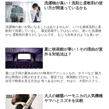
洗濯物が臭い！洗剤と柔軟剤の使
生活
い方が間違っているかも
洗濯物の臭いが気になることはありませんか。 いつも液体洗剤と柔
軟剤で洗濯しているし、 最近部屋干しではないのに、乾いた洗濯物
から 柔軟剤の香りがしないんです。 むしろ生乾きのような臭いがす
ることがあります。 これは何が原因なのでしょうか？ ...
夏に映画館が寒い！その理由が意
生活
外＆対処法は？
夏には子供の夏休み向けの映画やアクションもの、ホラーなど 魅力
的な映画が上映されますよね。 最近では、映画館に行かなくても、
自宅で映画を見る方法は 色々あるけれど、やはり、大型のスクリー
ンと大音量で見る 映画は、とても記憶に残りますよね。 ...
大人の鍵盤ハーモニカの人気機種
生活
ヤマハとスズキを比較