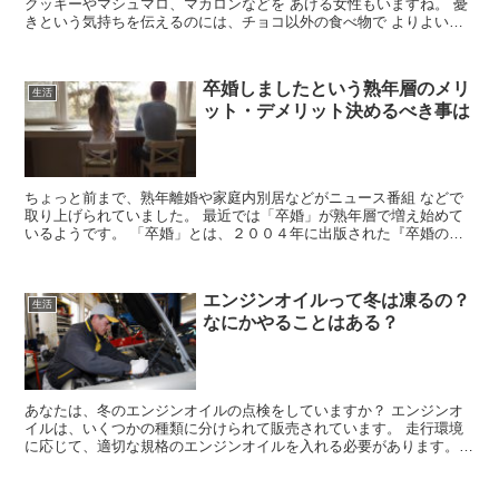
クッキーやマシュマロ、マカロンなどを あげる女性もいますね。 憂
きという気持ちを伝えるのには、チョコ以外の食べ物で よりよい印
象を持ってもらいたいと思いますね。 付き合って2回目...
卒婚しましたという熟年層のメリ
生活
ット・デメリット決めるべき事は
ちょっと前まで、熟年離婚や家庭内別居などがニュース番組 などで
取り上げられていました。 最近では「卒婚」が熟年層で増え始めて
いるようです。 「卒婚」とは、２００４年に出版された『卒婚のス
スメ』で 使用された造語なんです。 離婚はせず、パート...
エンジンオイルって冬は凍るの？
生活
なにかやることはある？
あなたは、冬のエンジンオイルの点検をしていますか？ エンジンオ
イルは、いくつかの種類に分けられて販売されています。 走行環境
に応じて、適切な規格のエンジンオイルを入れる必要があります。
エンジンは、人間でいえば心臓に匹敵する重要なパーツであ...