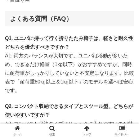
よくある質問（FAQ）
Q1. ユニバに持って行く折りたたみ椅子は、軽さと耐久性
どちらを優先すべきですか？
A1. 両方のバランスが大切です。ユニバは移動が多いた
め、できるだけ軽量（1kg以下）がおすすめですが、同時
に耐荷重がしっかりしていないと不安定になります。比較
表で「耐荷重80kg以上＆1kg以下」のモデルを選べば安心
です。
Q2. コンパクト収納できるタイプとスツール型、どちらが
使いやすいですか？
A2. コンパクト収納タイプはリュックに入れやすいのが魅
力ですが、組み立てに少し時間がかかります。スツール型
ホーム
検索
トップ
サイドバー