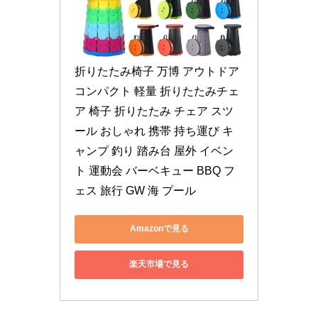
折りたたみ椅子 万博 アウトドア 
コンパクト 軽量 折りたたみチェ
ア 椅子 折りたたみ チェア スツ
ール おしゃれ 携帯 持ち運び キ
ャンプ 釣り 踏み台 屋外 イベン
ト 運動会 バーベキュー BBQ フ
ェス 旅行 GW 海 プール
Amazonで見る
楽天市場で見る