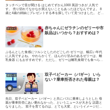
タッチペンで音が聞ける はじめてずかん1000 英語つきが 人気で
す。 売り切れてなかなか買えないこともあったほどなんですよ。 8
歳と4歳の姉妹にプレゼントする本を探していて見つけました。 どん
なところが人気のか、英語も発音してくれるのです...
赤ちゃんにゼラチンのゼリーや市
赤ちゃん
販品はいつから？おすすめは？
ぷるんとした食感にツルンとしたのどごしの ゼリーは、幅広い年代
に人気ですよね。 やわらかくて、ほんのり甘みのあるゼリーは、離
乳食器 にもおすすめです。 ただし、ゼリーは離乳食期でも食べられ
ますが、何でも OKという訳ではないんです。 ゼリー...
双子ベビーカー（バギー） いら
赤ちゃん
ない？乗車拒否された母親は？
先日、双子ベビーカー（バギー）と共にバスに乗車しようとした 母
親が乗車拒否にあい乗れなかった、というニュースが大きな 話題と
なりました。 双子を育てるのは、とても大変、というイメージだけ