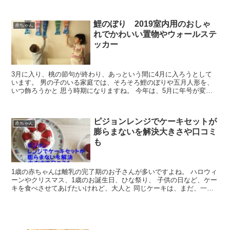
では 解決できない問題ですよね。 そこで、双子ベビーカ...
鯉のぼり 2019室内用のおしゃ
赤ちゃん
れでかわいい置物やウォールステ
ッカー
3月に入り、桃の節句が終わり、あっという間に4月に入ろうとして
います。 男の子のいる家庭では、そろそろ鯉のぼりや五月人形を、
いつ飾ろうかと 思う時期になりますね。 今年は、5月に年号が変わ
るので、子供の日の前後は10連休の方もいますね。 さ...
ピジョンレンジでケーキセットが
赤ちゃん
膨らまないを解決大きさや口コミ
も
1歳の赤ちゃんは離乳の完了期のお子さんが多いですよね。 ハロウィ
ーンやクリスマス、1歳のお誕生日、ひな祭り、 子供の日など、ケー
キを食べさせてあげたいけれど、大人と 同じケーキは、まだ、一口
が二口歯科食べさせてあげられません。 そこで、赤ち...