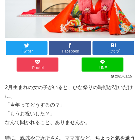
Twitter
Facebook
はてブ
Pocket
LINE
2026.01.15
2月生まれの女の子がいると、ひな祭りの時期が近いだけ
に、
「今年ってどうするの？」
「もうお祝いした？」
なんて聞かれること、ありませんか。
特に、親戚やご近所さん、ママ友など、
ちょっと気を遣う