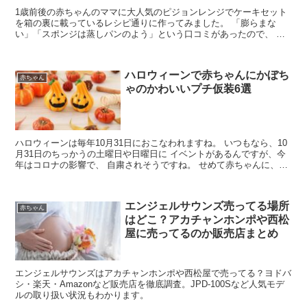
1歳前後の赤ちゃんのママに大人気のピジョンレンジでケーキセット
を箱の裏に載っているレシピ通りに作ってみました。 「膨らまな
い」「スポンジは蒸しパンのよう」という口コミがあったので、 私
にも出来るのか確かめてみました。 スポンジは膨らまないと...
ハロウィーンで赤ちゃんにかぼち
赤ちゃん
ゃのかわいいプチ仮装6選
ハロウィーンは毎年10月31日におこなわれますね。 いつもなら、10
月31日のちっかうの土曜日や日曜日に イベントがあるんですが、今
年はコロナの影響で、 自粛されそうですね。 せめて赤ちゃんに、か
わいいカボチャのプチ仮装 をして、おじいちゃ...
エンジェルサウンズ売ってる場所
赤ちゃん
はどこ？アカチャンホンポや西松
屋に売ってるのか販売店まとめ
エンジェルサウンズはアカチャンホンポや西松屋で売ってる？ヨドバ
シ・楽天・Amazonなど販売店を徹底調査。JPD-100Sなど人気モデ
ルの取り扱い状況もわかります。