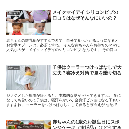
メイクマイデイ シリコンビブの
赤ちゃん
口コミはなぜそんなにいいの？
赤ちゃんの離乳食がすすんできて、自分で食べたがるようになると
お食事エプロンは、必須ですね。 そんな赤ちゃんをお持ちのママに
人気なのが、メイクマイデイのシリコンビブ なんです。 その口コミ
から、人気のヒミツがわかります。 メイクマイデイのシ...
子供はクーラーつけっぱなしで大
赤ちゃん
丈夫？寝冷え対策で夏を乗り切る
ジメジメした梅雨が終わると、本格的な夏が やってきますね。 夜に
なっても暑いので子供は、寝汗をかいて 全身汗ビショになる子もい
ますよね。 クーラーをつけっぱなしにして寝ると寝冷えが 心配です
ね。 かといって、扇風機の風を体に直接当てるのは ...
赤ちゃんの1歳のお誕生日にスポ
赤ちゃん
ンジケーキ（市販品）はどうする