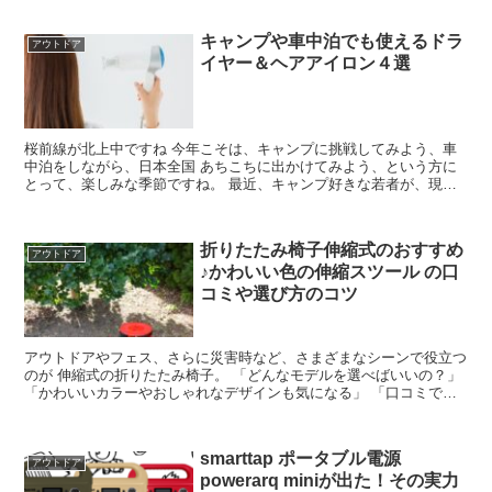
キャンプや車中泊でも使えるドラ
アウトドア
イヤー＆ヘアアイロン４選
桜前線が北上中ですね 今年こそは、キャンプに挑戦してみよう、車
中泊をしながら、日本全国 あちこちに出かけてみよう、という方に
とって、楽しみな季節ですね。 最近、キャンプ好きな若者が、現地
で50対50の合コンに参加したという ニュースも流れて...
折りたたみ椅子伸縮式のおすすめ
アウトドア
♪かわいい色の伸縮スツール の口
コミや選び方のコツ
アウトドアやフェス、さらに災害時など、さまざまなシーンで役立つ
のが 伸縮式の折りたたみ椅子。 「どんなモデルを選べばいいの？」
「かわいいカラーやおしゃれなデザインも気になる」 「口コミでは
どんな評価がされているの？」 …なんて、購入前に悩...
smarttap ポータブル電源
アウトドア
powerarq miniが出た！その実力