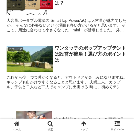
は？
大容量ポータブル電源の SmartTap PowerArQ は大容量が魅力でした
が、 そんなに必要ないという場面も多い方がいるかと思います。 そ
こで、用途に合わせて小さくなった mini が登場しました。 外観
はsmarttap ポータブル...
ワンタッチのポップアップテント
アウトドア
は設営が簡単！選び方のポイント
は
これから少しづつ暖かくなると、アウトドアが楽しみになりますね。
キャンプも出かけやすくなることと思います。 夫婦二人、カップ
ル、子供と二人など二人でキャンプに出掛ける 時に、初めてテント
を設営する方にとっては、設営が簡単でにできる ワンタッ...
佐々木朗希さんのプロフィール両親や兄
弟・彼女岩手県大会の結果は
ホーム
検索
トップ
サイドバー