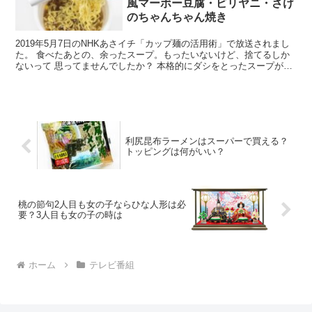
風マーボー豆腐・ビリヤニ・さけ
のちゃんちゃん焼き
2019年5月7日のNHKあさイチ「カップ麺の活用術」で放送されまし
た。 食べたあとの、余ったスープ。もったいないけど、捨てるしか
ないって 思ってませんでしたか？ 本格的にダシをとったスープが増
えているので、使ってみたいですよね。 料理研究...
利尻昆布ラーメンはスーパーで買える？
トッピングは何がいい？
桃の節句2人目も女の子ならひな人形は必
要？3人目も女の子の時は
ホーム
テレビ番組