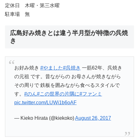
定休日 木曜・第三水曜
駐車場 無
広島好み焼きとは違う半月型が特徴の呉焼
き
お好み焼き
#やました
#呉焼き
一筋62年、呉焼き
の元祖 です。昔ながらの お母さんが焼きながら
その周りで 鉄板を囲みながら食べるスタイルで
す。
#のん
#この世界の片隅に
#ファンミ
pic.twitter.com/LUWi1b6oAF
— Kieko Hirata (@kiekoko)
August 26, 2017