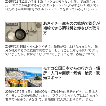
2018年12月11日のＴＢＳ系『マツコの知らない世界』で放送され
た、 マニアが絶賛するインスタントハンバーグがすごい！ 教えてく
れたのは年間400食ものチルドハンバーグを食べているという ハンバ
ーグ王子こと松島和之さんです。 旨包ボリュー...
あさイチ一生ものの鉄鍋で鉄分が
テレビ番組
補給できる調味料と赤さびの取り
方
2019年2月18日ＮＨＫあさイチで、鉄鍋が取り上げられました。 鉄
分を補給するのに鉄鍋で調理する、ということは母から聞いて 知っ
ていましたが、食材がこびりついてしまうことや、赤錆が ついてし
まうなど面倒な点があります。 あさイチでは鉄鍋を...
モナコ公国日本からの行き方・場
テレビ番組
所・人口や面積・気候・治安・観
光スポット
2020年2月2日（日） 16時00分～17時15分の世界ナゼそこに 日本人
で、モナコ公国が放送されます。 フランスとイタリアにはさまれた
世界で2番目に小さな国 で、新婚旅行に人気があります。 また、セ
レブが住みたがる国でもあります。 そこ...