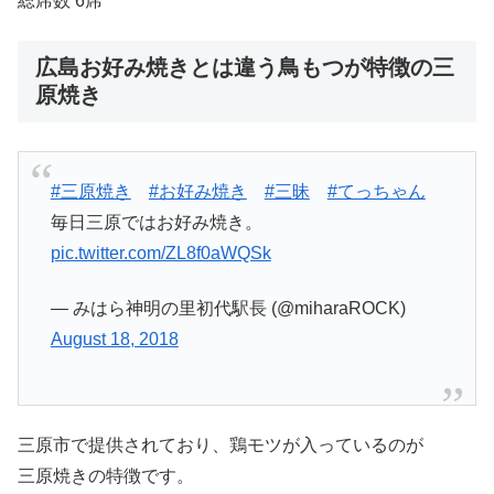
総席数 6席
広島お好み焼きとは違う鳥もつが特徴の三
原焼き
#三原焼き
#お好み焼き
#三昧
#てっちゃん
毎日三原ではお好み焼き。
pic.twitter.com/ZL8f0aWQSk
— みはら神明の里初代駅長 (@miharaROCK)
August 18, 2018
三原市で提供されており、鶏モツが入っているのが
三原焼きの特徴です。