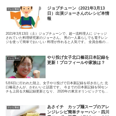
ジョブチューン（2021年3月13
テレビ番組
日）出演ジョーさんのレシピ本情
報
2021年3月13日（土）ジョブチューンで、超一流料理人に ジャッジ
されていた料理研究家のジョーさん。 男の一人暮らしでも電子レン
ジを使って簡単でおいしい 料理が作れると人気です。 全員合格の料
理もあれば全員不合格の料理もあり、かなり 緊張...
やり投げ女子北口榛花日本記録を
テレビ番組
更新！プロフィールや家族は？
5月6日に行われた陸上、女子やり投げで日本新記録を叩き出した 北
口榛花さんが、かわいいと話題です。 今までの日本新記録を50セン
チも上回る大幅記録更新となり、 2020年の東京オリンピックでもメ
ダル獲得が期待されています。 そんな北口榛花さ...
あさイチ カップ麺スープのアレ
テレビ番組
ンジレシピ簡単チャーハン・四川