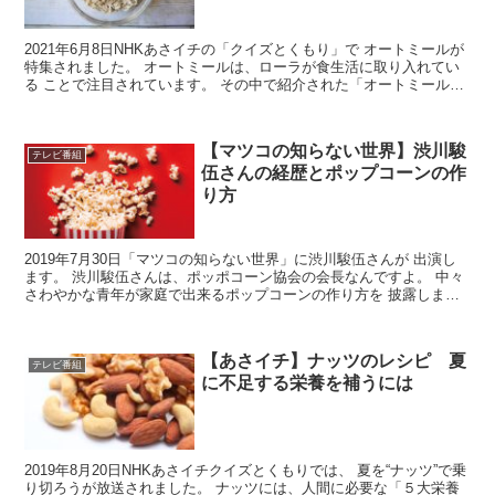
2021年6月8日NHKあさイチの「クイズとくもり」で オートミールが
特集されました。 オートミールは、ローラが食生活に取り入れてい
る ことで注目されています。 その中で紹介された「オートミールお
にぎり」と おにぎりを作るためのオートミール...
【マツコの知らない世界】渋川駿
テレビ番組
伍さんの経歴とポップコーンの作
り方
2019年7月30日「マツコの知らない世界」に渋川駿伍さんが 出演し
ます。 渋川駿伍さんは、ポッポコーン協会の会長なんですよ。 中々
さわやかな青年が家庭で出来るポップコーンの作り方を 披露しま
す。 そこで、渋川駿伍さんの経歴や学歴などと、ポ...
【あさイチ】ナッツのレシピ 夏
テレビ番組
に不足する栄養を補うには
2019年8月20日NHKあさイチクイズとくもりでは、 夏を“ナッツ”で乗
り切ろうが放送されました。 ナッツには、人間に必要な「５大栄養