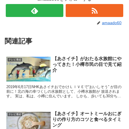
amaado60
関連記事
【あさイチ】がおたる水族館にや
テレビ番組
ってきた！小樽市民の目で見て紹
介
2019年6月17日NHKあさイチおでかけＬＩＶＥで“おいしそう” が目の
前に！北の海の幸づくしの水族館として、小樽水族館が 放送されま
す。 実は、私は、小樽に住んでいます。 しかも、歩いても30分ちょ
っと、というところに住んでいて、主人は...
【あさイチ】オートミールおにぎ
テレビ番組
りの作り方のコツと食べるタイミ
ング