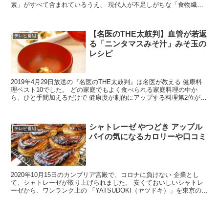
素」がすべて含まれているうえ、 現代人が不足しがちな「食物繊
維」もたっぷりなんです。 食べることで、紫外...
【名医のTHE太鼓判】血管が若返
テレビ番組
る「ニンタマスみそ汁」みそ玉の
レシピ
2019年4月29日放送の『名医のTHE太鼓判』は名医が教える 健康料
理ベスト10でした。 どの家庭でもよく食べられる家庭料理の中か
ら、ひと手間加えるだけで 健康度が劇的にアップする料理第2位が味
噌汁でした。 こちら記事ではその中で紹介され...
シャトレーゼ やつどき アップル
テレビ番組
パイの気になるカロリーや口コミ
2020年10月15日のカンブリア宮殿で、コロナに負けない 企業とし
て、シャトレーゼが取り上げられました。 安くておいしいシャトレ
ーゼから、ワンランク上の 「YATSUDOKI（ヤツドキ）」を東京の都
心にオープン せています。 都内に続々と...