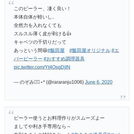
このピーラー、凄く良い！
本体自体が軽いし、
全然力を入れなくても
スルスル薄く皮が剥ける👍
キャベツの千切りだって
あっという間😆
#飯田屋
#飯田屋オリジナル
#エ
バーピーラー
#おすすめ調理器具
pic.twitter.com/Yt4OsgDjIN
— のぞみ◡̈⃝︎⋆︎* (@rararanju1006)
June 6, 2020
ピーラー使うとお料理作りがスムーズよー
ましてや利き手専用なら～