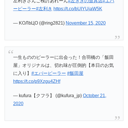
左利きさんご検討あれーん
#左ききの道具店
#エバ
ーピーラー
#左利き
https://t.co/bUIYUjaW5K
— KOЛbЦO (@ring2821)
November 15, 2020
一生もののピーラーに出会った！合羽橋の「飯田
屋」オリジナルは、切れ味が圧倒的【本日のお気
に入り】
#エバーピーラー
#飯田屋
https://t.co/p9Xzgu4ZHf
— kufura【クフラ】 (@kufura_jp)
October 21,
2020