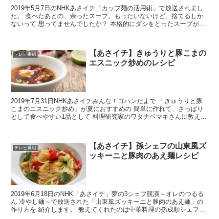
2019年5月7日のNHKあさイチ「カップ麺の活用術」で放送されまし
た。 食べたあとの、余ったスープ。もったいないけど、捨てるしか
ないって 思ってませんでしたか？ 本格的にダシをとったスープが増
えているので、使ってみたいですよね。 料理研究...
【あさイチ】きゅうりと豚こまの
テレビ番組
エスニック炒めのレシピ
2019年7月31日NHKあさイチみんな！ゴハンだよで 「きゅうりと豚
こまのエスニック炒め」が夏におすすめの 簡単に作れて、さっぱり
として食べやすい1品として 料理研究家のワタナベマキさんに教えて
いただきました。 きゅうり、黒酢、ナムプラー...
【あさイチ】孫シェフの山東風ズ
テレビ番組
ッキーニと豚肉のあえ麺レシピ
2019年6月18日のNHK「あさイチ」夢の3シェフ競演～オレのつるる
ん 冷やし麺～で放送された「山東風ズッキーニと豚肉のあえ麺」の
作り方を 紹介します。 教えてくれたのは中華料理の孫成順シェフで
す。 相性抜群というズッキーニと豚肉を使った...