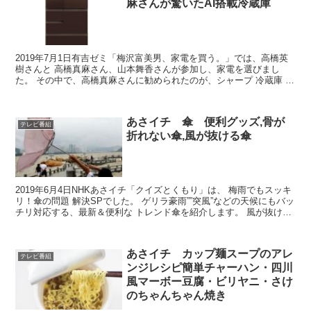
麻さんが驚いたAI搭載冷蔵庫
2019年7月1日有吉ゼミ「梅沢富美男、家電を買う。」では、高橋英
樹さんと 高橋真麻さん、山本舞香さんが参加し、家電を選びまし
た。 その中で、高橋真麻さんに勧められたのが、シャープ 冷蔵庫 プ
ラズマクラスターでした。 この冷蔵庫は最先端のA...
あさイチ 傘 便利グッズ,骨が
テレビ番組
折れない傘,風が抜ける傘
2019年6月4日NHKあさイチ「クイズとくもり」は、 梅雨でもスッキ
リ！傘の問題 解決SPでした。 ゲリラ豪雨””突風”などの天候にもバッ
チリ対応する、最新＆便利な トレンド傘を紹介します。 風が抜ける
傘 ゲリラ豪雨や突風にもバッチリ対応...
あさイチ カップ麺スープのアレ
テレビ番組
ンジレシピ簡単チャーハン・四川
風マーボー豆腐・ビリヤニ・さけ
のちゃんちゃん焼き