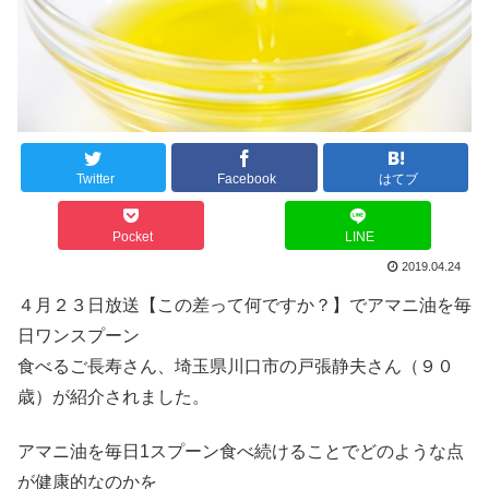
Twitter
Facebook
はてブ
Pocket
LINE
2019.04.24
４月２３日放送【この差って何ですか？】でアマニ油を毎
日ワンスプーン
食べるご長寿さん、埼玉県川口市の戸張静夫さん（９０
歳）が紹介されました。
アマニ油を毎日1スプーン食べ続けることでどのような点
が健康的なのかを