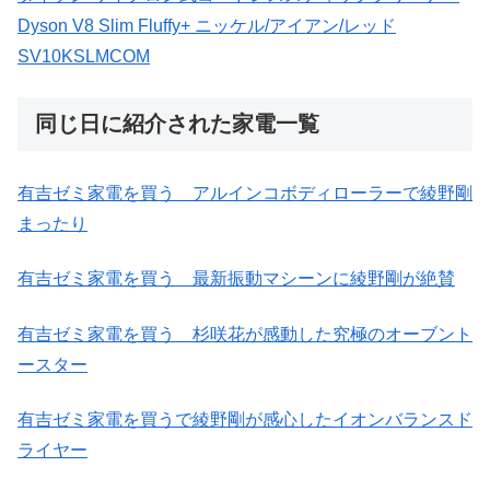
Dyson V8 Slim Fluffy+ ニッケル/アイアン/レッド
SV10KSLMCOM
同じ日に紹介された家電一覧
有吉ゼミ家電を買う アルインコボディローラーで綾野剛
まったり
有吉ゼミ家電を買う 最新振動マシーンに綾野剛が絶賛
有吉ゼミ家電を買う 杉咲花が感動した究極のオーブント
ースター
有吉ゼミ家電を買うで綾野剛が感心したイオンバランスド
ライヤー