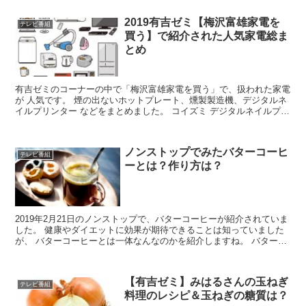
2019有吉ゼミ【梅沢富雄家電を
テレビ番組
買う】で紹介された人気家電総ま
とめ
有吉ゼミのコーナーの中で「梅沢富雄家電を買う」で、扱われた家電
が 人気です。 煙の出ないホットプレート、燻製製造機、デジタルネ
イルプリンター などをまとめました。 コイズミ デジタルネイルプリ
ンター プリネイル ピンク KNP-N800/P...
ノンストップでみたバターコーヒ
テレビ番組
ーとは？作り方は？
2019年2月21日のノンストップで、バターコーヒーが紹介されていま
した。 健康やダイエットに効果が期待できることは知っていました
が、 バターコーヒーとは一体なんなのかを紹介しますね。 バターコ
ーヒーのルーツはチベットのバター茶 バターコー...
【有吉ゼミ】みはるさんの玉ねぎ
テレビ番組
料理のレシピ＆玉ねぎの糖質は？