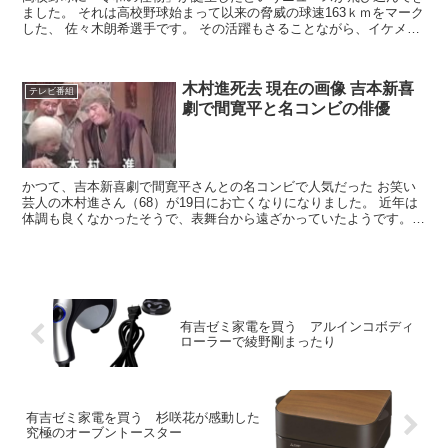
ました。 それは高校野球始まって以来の脅威の球速163ｋｍをマーク
した、 佐々木朗希選手です。 その活躍もさることながら、イケメン
佐々木朗希選手について、プロフィール、 調査して...
木村進死去 現在の画像 吉本新喜
テレビ番組
劇で間寛平と名コンビの俳優
かつて、吉本新喜劇で間寛平さんとの名コンビで人気だった お笑い
芸人の木村進さん（68）が19日にお亡くなりになりました。 近年は
体調も良くなかったそうで、表舞台から遠ざかっていたようです。
14日に体調が悪化して腎不全で19日に死去。 最近...
有吉ゼミ家電を買う アルインコボディ
ローラーで綾野剛まったり
有吉ゼミ家電を買う 杉咲花が感動した
究極のオーブントースター