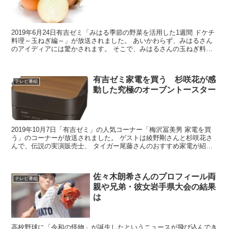
2019年6月24日有吉ゼミ「みはる季節の野菜を活用した1週間 ドケチ
料理～玉ねぎ編～」が放送されました。 あいかわらず、みはるさん
のアイディアには驚かされます。 そこで、みはるさんの玉ねぎ料理
のレシピを紹介します。 また、糖質制限ダイエッ...
有吉ゼミ家電を買う 杉咲花が感
テレビ番組
動した究極のオーブントースター
2019年10月7日「有吉ゼミ」の人気コーナー「梅沢冨美男 家電を買
う」のコーナーが放送されました。 ゲストは綾野剛さんと杉咲花さ
んで、伝説の実演販売士、 タイガー尾藤さんのおすすめ家電が紹介
されました。 この記事では、その中で、杉咲花さん...
佐々木朗希さんのプロフィール両
テレビ番組
親や兄弟・彼女岩手県大会の結果
は
高校野球に「令和の怪物」が誕生したというニュースが飛び込んでき