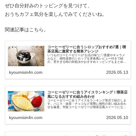
ぜひ自分好みのトッピングを見つけて、
おうちカフェ気分を楽しんでみてくださいね。
関連記事はこちら。
コーヒーゼリーに合うシロップおすすめ7選｜喫
茶店風に激変する簡単アレンジ
いつものコーヒーゼリーが“お店の味”に♡黒蜜やキャラメ
ルなど、相性抜群のシロップを実食風レビュー付きで紹
介。苦すぎる時の対処法やおすすめトッピングもまとめま
した。
kyoumisin4n.com
2026.05.13
コーヒーゼリーに合うアイスランキング！喫茶店
風になるおすすめ組み合わせ
コーヒーゼリーに合うアイスをランキング形式で紹介しま
す。バニラ・抹茶・チョコなど実際に相性の良い組み合わ
せを厳選。市販コーヒーゼリーが喫茶店風スイーツになる
簡単アレンジもまとめました。
kyoumisin4n.com
2026.05.10