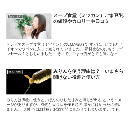
作って持たせていましたが、 お昼は車の中で食べること...
スープ食堂（ミツカン）ごま豆乳
食品・飲料
の値段やカロリーや口コミ
テレビでスープ食堂（ミツカン）のCMが流れて すぐに、いつも行く
イオンでワゴンに入って売られて いました。 新発売なのにもうワゴ
ンセール？とおもいました。 そこで、ごま豆乳がとても気になって
１つ買って きましたが、販売価格やカロリー、口コミ...
みりんを使う理由は？ いまさら
食品・飲料
聞けない役割と使い方
みりんは煮物に使うと、ほんのりした甘みと照りが出る というイメ
ージがありますが、煮物と天つゆを作る時の ほかにはめったに使い
ません。 味付けには砂糖とお酒で間に合わせてしまいます。 でも確
かにｍリンを使うと、煮ものの照りが違います。 みりん...