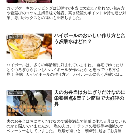
カップケーキのラッピングは100均で本当に大丈夫？崩れない包み方
や箱選びのコツを主婦目線で解説。高さ確認のポイントや持ち運び対
策、専用ボックスとの違いも比較しました。
ハイボールのおいしい作り方と合
食品・飲料
う炭酸水はどれ？
ハイボールは、多くの年齢層に好まれていますね。 自宅でゆったり
とくつろぎならおいしいハイボールが作れたら と思っている方必
見！ 美味しいハイボールの作り方と、ハイボールに合う炭酸水はこ
れだ！ ウイスキーのソーダ割はなぜハイボールって呼ばれて...
夫のお弁当はおにぎりだけなのに
食品・飲料
栄養満点&楽チン簡単で大好評の
具
夫のお弁当はおにぎりだけなので栄養満点で簡単に作れる具はないも
のかと悩んでいませんか。 私の夫は、トラックの運転手や機械のオ
ペレーターをしていました。 現場が遠いと、朝4時に起きてお弁当を