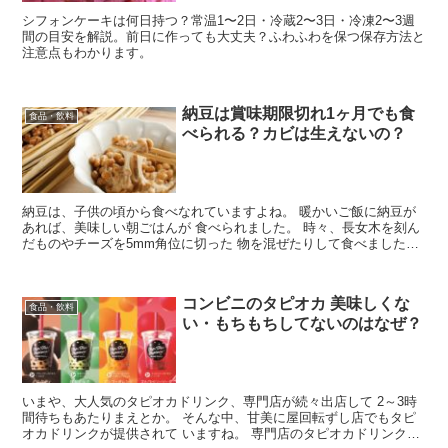
シフォンケーキは何日持つ？常温1〜2日・冷蔵2〜3日・冷凍2〜3週
間の目安を解説。前日に作っても大丈夫？ふわふわを保つ保存方法と
注意点もわかります。
納豆は賞味期限切れ1ヶ月でも食
食品・飲料
べられる？カビは生えないの？
納豆は、子供の頃から食べなれていますよね。 暖かいご飯に納豆が
あれば、美味しい朝ごはんが 食べられました。 時々、長女木を刻ん
だものやチーズを5mm角位に切った 物を混ぜたりして食べました。
さて、そんな納豆ですが、冷蔵庫の淹れていたら、つ...
コンビニのタピオカ 美味しくな
食品・飲料
い・もちもちしてないのはなぜ？
いまや、大人気のタピオカドリンク、専門店が続々出店して 2～3時
間待ちもあたりまえとか。 そんな中、甘美に屋回転ずし店でもタピ
オカドリンクが提供されて いますね。 専門店のタピオカドリンクに