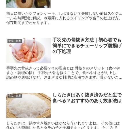
前日に焼いたシフォンケーキ、しぼまない？失敗しない前日スケジュ
ールを時間別に解説。冷蔵庫に入れるタイミングや当日の仕上げ方、
保存期間までわかります。
手羽先の骨抜き方法｜初心者でも
食品・飲料
簡単にできるチューリップ唐揚げ
の下処理
手羽先の骨抜きって必要？その理由とは 骨抜きのメリット（食べや
すさ・調理の幅） 手羽先の骨を抜くことで、食べやすさが向上し、
詰め物や唐揚げなど、さまざまな料理に応用できます。骨がないこと
で、子供や高齢者も安心して食べられるようになります。 ...
しらたきはあく抜き済みだと生で
食品・飲料
食べる？おすすめのあく抜き法は
しらたきは、鍋やすき焼きいはかならういれますよね。 その他には
冬のこの季節になるとタラの子と子和えを つくります。 ところで、