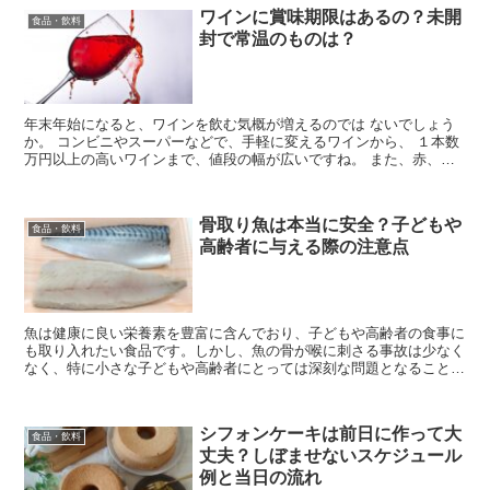
ワインに賞味期限はあるの？未開
食品・飲料
封で常温のものは？
年末年始になると、ワインを飲む気概が増えるのでは ないでしょう
か。 コンビニやスーパーなどで、手軽に変えるワインから、 １本数
万円以上の高いワインまで、値段の幅が広いですね。 また、赤、
白、ロゼ、スパークリングなど、種類も豊富です。 そんな...
骨取り魚は本当に安全？子どもや
食品・飲料
高齢者に与える際の注意点
魚は健康に良い栄養素を豊富に含んでおり、子どもや高齢者の食事に
も取り入れたい食品です。しかし、魚の骨が喉に刺さる事故は少なく
なく、特に小さな子どもや高齢者にとっては深刻な問題となることが
あります。 このような背景から、骨を取り除いた「骨取り...
シフォンケーキは前日に作って大
食品・飲料
丈夫？しぼませないスケジュール
例と当日の流れ