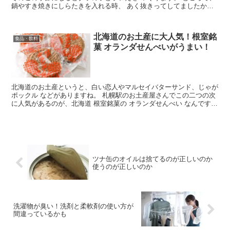
鍋やすき焼きにしらたきを入れる時、 あく抜きってしてましたか？
私は、スーパーに売っているお徳用白滝を使っているん...
北海道のお土産に大人気！根室銘
食品・飲料
菓 オランダせんべいがうまい！
北海道のお土産というと、白い恋人やマルセイバターサンド、じゃが
ポックル などがありますね。 札幌駅のお土産屋さんでこの二つの次
に人気があるのが、北海道 根室銘菓の オランダせんべい なんです
よ。 北海道 根室銘菓 オランダせんべい 4個セッ...
ツナ缶のオイルは捨てるのが正しいのか
使うのが正しいのか
洗濯物が臭い！洗剤と柔軟剤の使い方が
間違っているかも