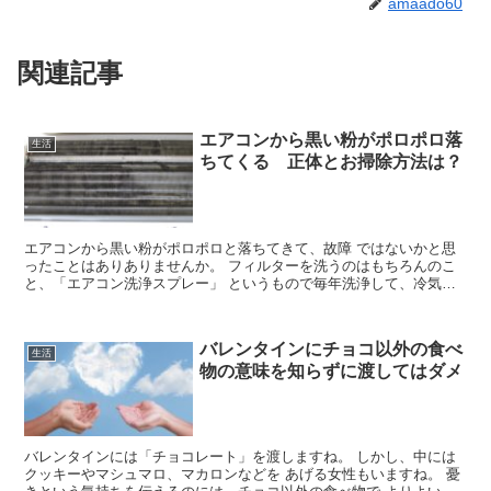
amaado60
関連記事
エアコンから黒い粉がポロポロ落
生活
ちてくる 正体とお掃除方法は？
エアコンから黒い粉がポロポロと落ちてきて、故障 ではないかと思
ったことはありありませんか。 フィルターを洗うのはもちろんのこ
と、「エアコン洗浄スプレー」 というもので毎年洗浄して、冷気吹
き出し口は濡れた ぞうきんで拭いていました。 それなの...
バレンタインにチョコ以外の食べ
生活
物の意味を知らずに渡してはダメ
バレンタインには「チョコレート」を渡しますね。 しかし、中には
クッキーやマシュマロ、マカロンなどを あげる女性もいますね。 憂