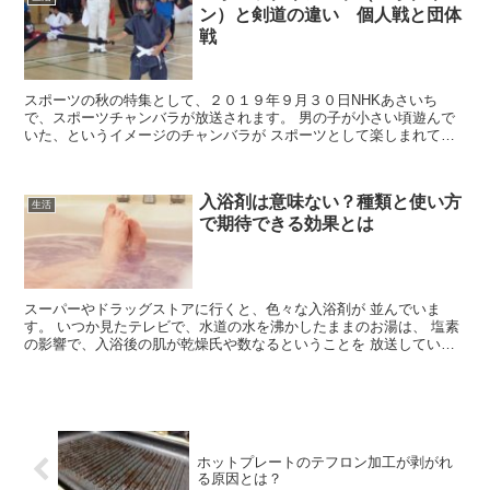
ン）と剣道の違い 個人戦と団体
戦
スポーツの秋の特集として、２０１９年９月３０日NHKあさいち
で、スポーツチャンバラが放送されます。 男の子が小さい頃遊んで
いた、というイメージのチャンバラが スポーツとして楽しまれてい
るというのは、興味深いですね。 そんな、スポーツチャン...
入浴剤は意味ない？種類と使い方
生活
で期待できる効果とは
スーパーやドラッグストアに行くと、色々な入浴剤が 並んでいま
す。 いつか見たテレビで、水道の水を沸かしたままのお湯は、 塩素
の影響で、入浴後の肌が乾燥氏や数なるということを 放送していま
した。 それ以来、入浴剤を入れると、お湯の色と香りがい...
ホットプレートのテフロン加工が剥がれ
る原因とは？