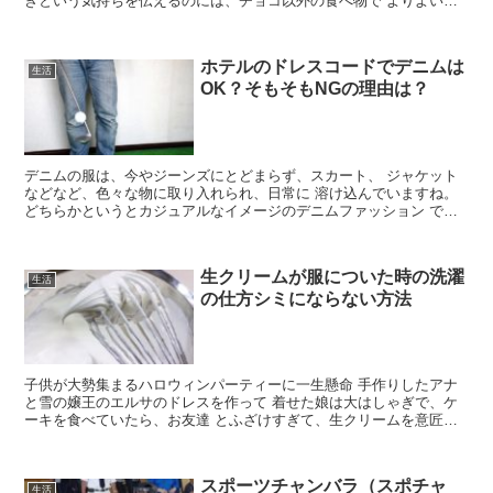
きという気持ちを伝えるのには、チョコ以外の食べ物で よりよい印
象を持ってもらいたいと思いますね。 付き合って2回目...
ホテルのドレスコードでデニムは
生活
OK？そもそもNGの理由は？
デニムの服は、今やジーンズにとどまらず、スカート、 ジャケット
などなど、色々な物に取り入れられ、日常に 溶け込んでいますね。
どちらかというとカジュアルなイメージのデニムファッション です
が、中には、ブランド品の高級なものもありますね。 そ...
生クリームが服についた時の洗濯
生活
の仕方シミにならない方法
子供が大勢集まるハロウィンパーティーに一生懸命 手作りしたアナ
と雪の嬢王のエルサのドレスを作って 着せた娘は大はしゃぎで、ケ
ーキを食べていたら、お友達 とふざけすぎて、生クリームを意匠に
べったりつけて しまいました。 ティッシュでほとんどふ...
スポーツチャンバラ（スポチャ
生活