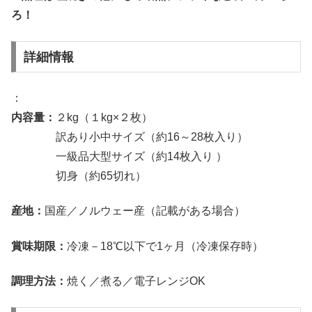
ろ！
詳細情報
：
内容量：
２kg（１kg×２枚）
訳あり小中サイズ（約16～28枚入り）
一級品大型サイズ（約14枚入り ）
切身（約65切れ）
産地：
国産／ノルウェー産（記載がある場合）
賞味期限：
冷凍－18℃以下で1ヶ月（冷凍保存時）
調理方法：
焼く／煮る／電子レンジOK