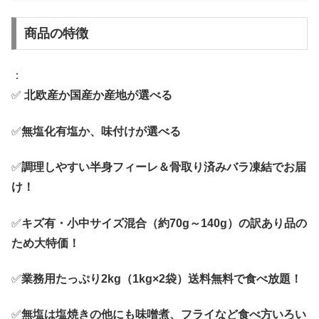
商品の特徴
：
✅
北欧産か国産か産地が選べる
✅
無塩化有塩か、味付けが選べる
✅
調理しやすい半身フィーレ＆骨取り済みバラ凍結でお届
け！
✅
キズ有・小中サイズ混合（約70g～140g）の訳あり品の
ため大特価！
✅
業務用たっぷり2kg（1kg×2袋）送料無料で食べ放題！
✅
無塩は塩焼きの他にも味噌煮、フライなど食べ方いろい