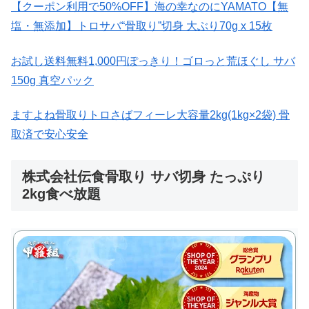
【クーポン利用で50%OFF】海の幸なのにYAMATO【無
塩・無添加】トロサバ“骨取り”切身 大ぶり70g x 15枚
お試し送料無料1,000円ぽっきり！ゴロっと荒ほぐし サバ
150g 真空パック
ますよね骨取りトロさばフィーレ大容量2kg(1kg×2袋) 骨
取済で安心安全
株式会社伝食骨取り サバ切身 たっぷり
2kg食べ放題