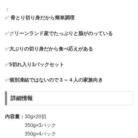
：
✅
骨とり切り身だから簡単調理
✅グ
リーンランド産でたっぷりと脂がのっている
✅
大ぶりの切り身だから食べ応えがある
✅
5切れ入り3パックセット
✅
個別凍結ではないので３～４人の家族向き
詳細情報
内容量：
30g×20切
350g×3パック
350g×4パック