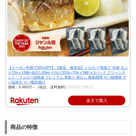
【クーポン利用で50%OFF】【無塩・無添加】トロサバ“骨取り”切身 大ぶ
り70g x 15枚=合計1.05kg 小分け350g (70g x 5枚) x 3パック グリーンラ
ンド・フェロー諸島産 プレミアム 骨取り 骨なし 簡単調理 サバ味噌煮 サ
バ塩焼き サバ竜田揚げ
価格：6,480円～（税込、送料無料)
(2025/5/12時点)
楽天で購入
商品の特徴