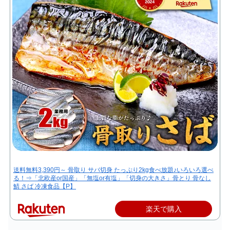
送料無料3,390円～ 骨取り サバ切身 たっぷり2kg食べ放題♪いろいろ選べ
る！⇒「北欧産or国産」「無塩or有塩」「切身の大きさ」骨とり 骨なし
鯖 さば 冷凍食品【P】
楽天で購入