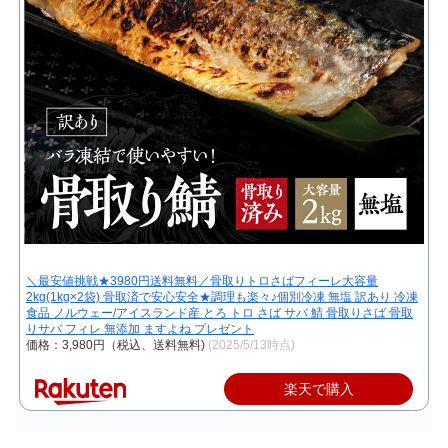
＼最安値挑戦★3980円送料無料／骨取りトロさばフィーレ大容量
2kg(1kg×2袋) 骨取済で安心安全★調理も楽々♪個別冷凍 無塩 訳あり 冷凍
食品 ノルウェー/アイスランド産 とろ トロ さば サバ 鯖 骨取りさば 骨取
りサバ フィレ 無添加 ますよね プレゼント
価格：3,980円（税込、送料無料)
(2025/5/13時点)
楽天で購入