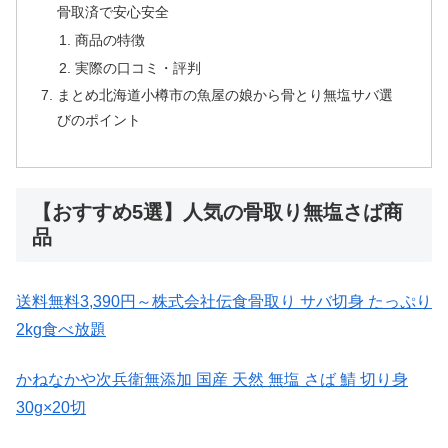
骨取済で安心安全
商品の特徴
実際の口コミ・評判
まとめ北海道小樽市の魚屋の娘から骨とり無塩サバ選
びのポイント
【おすすめ5選】人気の骨取り無塩さば商
品
送料無料3,390円～株式会社伝食骨取り サバ切身 たっぷり
2kg食べ放題
かねなかや次兵衛無添加 国産 天然 無塩 さば 鯖 切り身
30g×20切