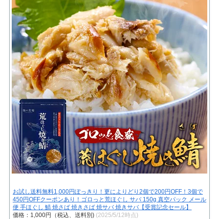
お試し送料無料1,000円ぽっきり！更によりどり2個で200円OFF！3個で
450円OFFクーポンあり！ゴロっと荒ほぐし サバ 150g 真空パック メール
便 手ほぐし 鯖 焼さば 焼きさば 焼サバ 焼きサバ【受賞記念セール】
価格：1,000円（税込、送料別)
(2025/5/12時点)