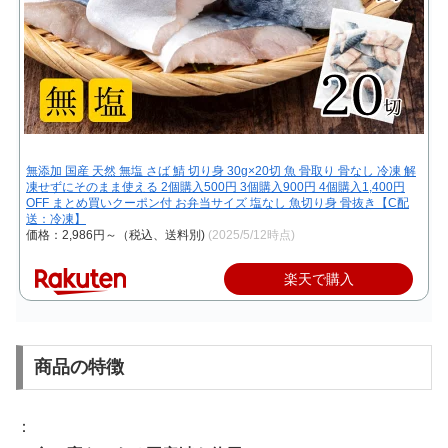
無添加 国産 天然 無塩 さば 鯖 切り身 30g×20切 魚 骨取り 骨なし 冷凍 解
凍せずにそのまま使える 2個購入500円 3個購入900円 4個購入1,400円
OFF まとめ買いクーポン付 お弁当サイズ 塩なし 魚切り身 骨抜き【C配
送：冷凍】
価格：2,986円～（税込、送料別)
(2025/5/12時点)
楽天で購入
商品の特徴
：