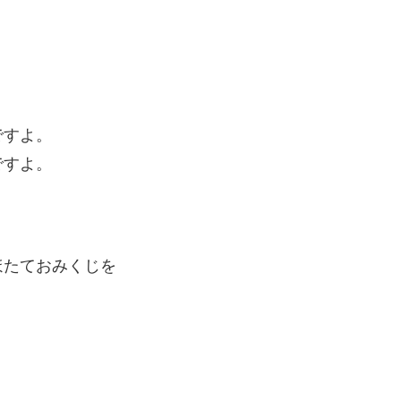
ですよ。
ですよ。
ほたておみくじを