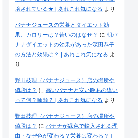
培されている★ | あれこれ気になる
より
バナナジュースの栄養とダイエット効
果、カロリーは？苦いのはなぜ？
に
朝バ
ナナダイエットの効果があった深田恭子
の方法と効果は？ | あれこれ気になる
よ
り
野田枝理（バナナジュース）店の場所や
値段は？
に
高いバナナと安い晩あの違い
って何？種類？ | あれこれ気になる
より
野田枝理（バナナジュース）店の場所や
値段は？
に
バナナが緑色で輸入される理
由・なぜ色が変わる？栄養は変わる？ |