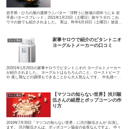
岩手県・ひろの屋の濃厚ウニバター「洋野うに牧場の四年うに＆ 岩
手産バタースプレッド」2021年1月23日（土曜日）旅サラダの これ
ウマの旅でも紹介されました。 実は、昨年6月16日（土曜日）放送-
の生中継のコーナーで、 タレントのラッシャー...
家事ヤロウで紹介のビタントニオ
テレビ番組
ヨーグルトメーカーの口コミ
20201年1月20日の家事ヤロウでビタントニオの ヨーグルトメーカー
が紹介されました。 ヨーグルトはもちろんのこと、ローストビーフ
や 蒸し鶏などの調理もできることから大人気なんです。 中丸雄一さ
んは、購入することにしたんですよ。 さて、こ...
【マツコの知らない世界】渋川駿
テレビ番組
伍さんの経歴とポップコーンの作
り方
2019年7月30日「マツコの知らない世界」に渋川駿伍さんが 出演し
ます。 渋川駿伍さんは、ポッポコーン協会の会長なんですよ。 中々