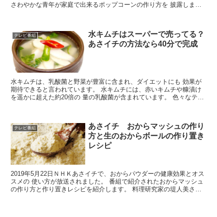
さわやかな青年が家庭で出来るポップコーンの作り方を 披露しま
す。 そこで、渋川駿伍さんの経歴や学歴などと、ポ...
水キムチはスーパーで売ってる？
テレビ番組
あさイチの方法なら40分で完成
水キムチは、乳酸菌と野菜が豊富に含まれ、ダイエットにも 効果が
期待できると言われています。 水キムチには、赤いキムチや糠漬け
を遥かに超えた約20倍の 量の乳酸菌が含まれています。 色々なテレ
ビ番組で取り上げられている水キムチですが、 スーパ...
あさイチ おからマッシュの作り
テレビ番組
方と生のおからボールの作り置き
レシピ
2019年5月22日ＮＨＫあさイチで、おからパウダーの健康効果とオス
スメの 使い方が放送されました。 番組で紹介されたおからマッシュ
の作り方と作り置きレシピを紹介します。 料理研究家の堤人美さん
のおすすめが、生のおからを電子レンジの ６００...