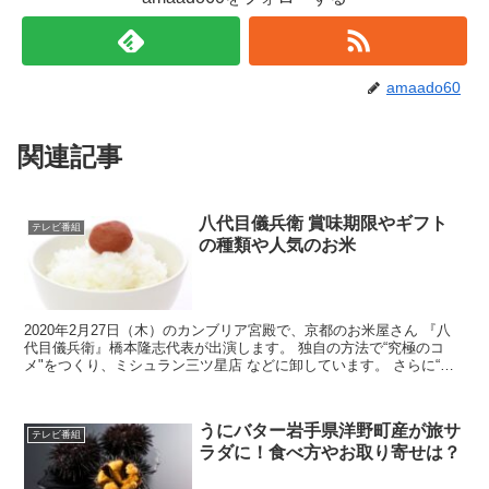
amaado60
関連記事
八代目儀兵衛 賞味期限やギフト
テレビ番組
の種類や人気のお米
2020年2月27日（木）のカンブリア宮殿で、京都のお米屋さん 『八
代目儀兵衛』橋本隆志代表が出演します。 独自の方法で“究極のコ
メ"をつくり、ミシュラン三ツ星店 などに卸しています。 さらに“究
極のコメ"が食べられる米料亭を銀座や京都に開...
うにバター岩手県洋野町産が旅サ
テレビ番組
ラダに！食べ方やお取り寄せは？