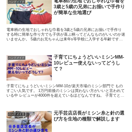
電車柄の生地でおしゃれな巾着を
ハンドメイド
3歳と5歳の兄弟にお揃いで手作り
が簡単な生地選び
電車柄の生地でおしゃれな巾着を3歳と5歳の兄弟にお揃いで手作り
する時に簡単な作り方でも子供が喜ぶ柄ってどんなものがいいのか迷
いませんか。 5歳のお兄ちゃんは来年s等学校に入学する年齢ですよ
ね。 せっかく作ってあげた巾着やお着換え入れが小学校...
子育てにちょうどいいミシンMM-
ハンドメイド
10レビュー使えないってどうし
て？
子育てにちょうどいいミシンMM-10が楽天市場のミシン部門で もの
すごい人気です。 1万円前後のミシンは買わない方がいいと言われて
いる中 レビューが4000件を超えているほどなんですね。 子育てとい
うと、赤ちゃん、幼稚園、保育園、小学生 位...
元手芸店店長がミシン糸と針の選
ハンドメイド
び方を生地の種類で解説します