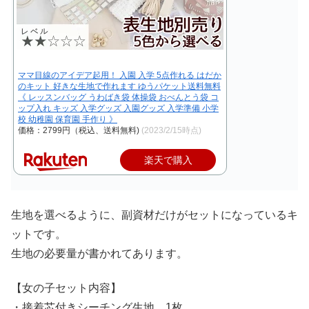
ママ目線のアイデア起用！ 入園 入学 5点作れる はだか
のキット 好きな生地で作れます ゆうパケット送料無料
《 レッスンバッグ うわばき袋 体操袋 おべんとう袋 コ
ップ入れ キッズ 入学グッズ 入園グッズ 入学準備 小学
校 幼稚園 保育園 手作り 》
価格：2799円（税込、送料無料)
(2023/2/15時点)
楽天で購入
生地を選べるように、副資材だけがセットになっているキ
ットです。
生地の必要量が書かれてあります。
【女の子セット内容】
・接着芯付きシーチング生地 1枚