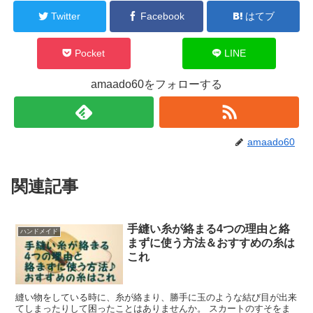
Twitter
Facebook
はてブ
Pocket
LINE
amaado60をフォローする
amaado60
関連記事
手縫い糸が絡まる4つの理由と絡
ハンドメイド
まずに使う方法＆おすすめの糸は
これ
縫い物をしている時に、糸が絡まり、勝手に玉のような結び目が出来
てしまったりして困ったことはありませんか。 スカートのすそをま