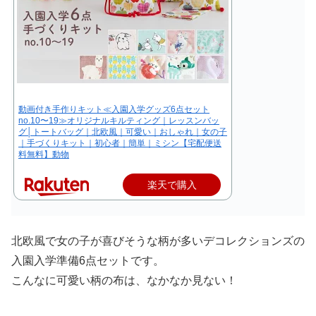
動画付き手作りキット≪入園入学グッズ6点セット
no.10〜19≫オリジナルキルティング｜レッスンバッ
グ│トートバッグ｜北欧風｜可愛い｜おしゃれ｜女の子
｜手づくりキット｜初心者｜簡単｜ミシン【宅配便送
料無料】動物
楽天で購入
北欧風で女の子が喜びそうな柄が多いデコレクションズの
入園入学準備6点セットです。
こんなに可愛い柄の布は、なかなか見ない！