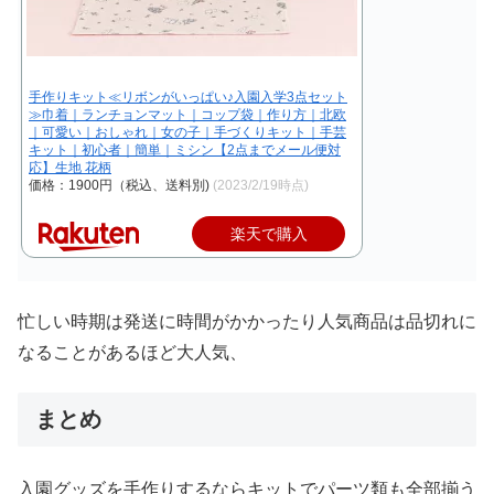
手作りキット≪リボンがいっぱい♪入園入学3点セット
≫巾着｜ランチョンマット｜コップ袋｜作り方｜北欧
｜可愛い｜おしゃれ｜女の子｜手づくりキット｜手芸
キット｜初心者｜簡単｜ミシン【2点までメール便対
応】生地 花柄
価格：1900円（税込、送料別)
(2023/2/19時点)
楽天で購入
忙しい時期は発送に時間がかかったり人気商品は品切れに
なることがあるほど大人気、
まとめ
入園グッズを手作りするならキットでパーツ類も全部揃う