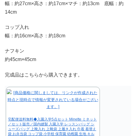
幅：約27cm×高さ：約17cm×マチ：約13cm 底幅：約
14cm
コップ入れ
幅：約16cm×高さ：約18cm
ナフキン
約45cm×45cm
完成品はこちらから購入できます。
宅配便送料無料◆入園入学5点セット Minette ミネット
／セット販売／国内縫製 入園入学 レッスンバッグ シ
ューズバッグ 上靴入れ 上靴袋 上履き入れ 巾着 着替え
袋 お弁当袋 コップ袋 小学校 保育園 幼稚園 生地 キル