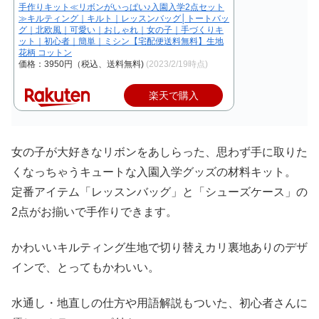
手作りキット≪リボンがいっぱい♪入園入学2点セット
≫キルティング｜キルト｜レッスンバッグ│トートバッ
グ｜北欧風｜可愛い｜おしゃれ｜女の子｜手づくりキ
ット｜初心者｜簡単｜ミシン【宅配便送料無料】生地
花柄 コットン
価格：3950円（税込、送料無料)
(2023/2/19時点)
楽天で購入
女の子が大好きなリボンをあしらった、思わず手に取りた
くなっちゃうキュートな入園入学グッズの材料キット。
定番アイテム「レッスンバッグ」と「シューズケース」の
2点がお揃いで手作りできます。
かわいいキルティング生地で切り替えカリ裏地ありのデザ
インで、とってもかわいい。
水通し・地直しの仕方や用語解説もついた、初心者さんに