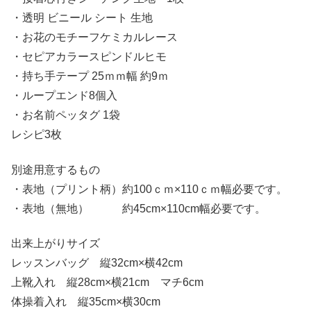
・透明 ビニール シート 生地
・お花のモチーフケミカルレース
・セピアカラースピンドルヒモ
・持ち手テープ 25ｍｍ幅 約9ｍ
・ループエンド8個入
・お名前ペッタグ 1袋
レシピ3枚
別途用意するもの
・表地（プリント柄）約100ｃｍ×110ｃｍ幅必要です。
・表地（無地） 約45cm×110cm幅必要です。
出来上がりサイズ
レッスンバッグ 縦32cm×横42cm
上靴入れ 縦28cm×横21cm マチ6cm
体操着入れ 縦35cm×横30cm