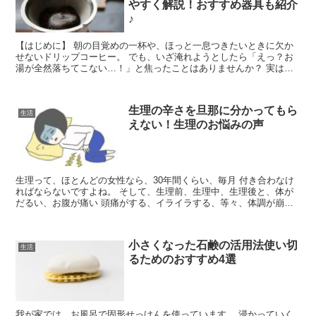
やすく解説！おすすめ器具も紹介
♪
【はじめに】 朝の目覚めの一杯や、ほっと一息つきたいときに欠か
せないドリップコーヒー。 でも、いざ淹れようとしたら「えっ？お
湯が全然落ちてこない…！」と焦ったことはありませんか？ 実はこ
れ、初心者さんはもちろん、慣れている方でも意外とよくあ...
生理の辛さを旦那に分かってもら
生活
えない！生理のお悩みの声
生理って、ほとんどの女性なら、30年間くらい、毎月 付き合わなけ
ればならないですよね。 そして、生理前、生理中、生理後と、体が
だるい、お腹が痛い 頭痛がする、イライラする、等々、体調が崩れ
てしまいますね。 これがもう、個人差があって、ひどい...
小さくなった石鹸の活用法使い切
生活
るためのおすすめ4選
我が家では、お風呂で固形せっけんを使っています。 浸かっていく