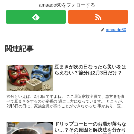
amaado60をフォローする
amaado60
関連記事
豆まきが次の日なったら災いをは
生活
らえない？節分は2月3日だけ？
節分といえば、2月3日ですよね。 ここ最近家族全員で、恵方巻を食
べて豆まきをするのが定番の 過ごし方になっています。 ところが、
2月3日の日に、家族全員が揃うことができなかった 事があり、豆ま
きが次の日になってはいけないのか調べて 行ったこ...
ドリップコーヒーのお湯が落ちな
生活
い…？その原因と解決法を分かり