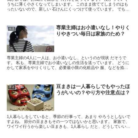
うちに薄く小さくなってしまいます。 このまま捨ててしまうのはも
ったいないので、新しい 石けんにくっつけて使っています。 でも、
うまくくっつくときと、何度くっつけても すぐにはがれ...
専業主婦はお小遣いなし！やりく
生活
りやきつい毎日は家族のため？
専業主婦の4人に一人は、お小遣いなし、というのが現状 だそうで
す。 私も、専業主婦でお小遣いなしの生活を送っています。 どうに
かして家系をやりくりして、必要最小限の化粧品や 服、などを捻出
しています。 専業主婦は、きつい事が多いのに、働いて...
豆まきは一人暮らしでもやったほ
生活
うがいいの？やり方や注意点は？
1人暮らしをしていると、季節の行事って、あまり やろうとしないで
すよね。 節分の豆まきもその一つではないかと思います。 家族で、
ワイワイ行うから楽しい豆まきも、1人暮らし だと、どうしていいの
かわかりませんね。 1人暮らしの節分の過ごし方を...