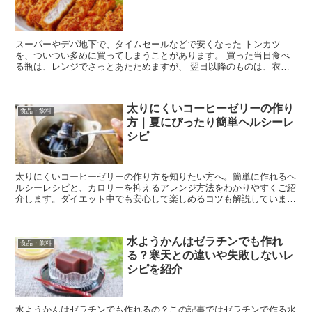
スーパーやデパ地下で、タイムセールなどで安くなった トンカツ
を、ついつい多めに買ってしまうことがあります。 買った当日食べ
る瓶は、レンジでさっとあたためますが、 翌日以降のものは、衣の
サクサクと肉の柔らかさをを 保つためには、レンジは不向き...
太りにくいコーヒーゼリーの作り
食品・飲料
方｜夏にぴったり簡単ヘルシーレ
シピ
太りにくいコーヒーゼリーの作り方を知りたい方へ。簡単に作れるヘ
ルシーレシピと、カロリーを抑えるアレンジ方法をわかりやすくご紹
介します。ダイエット中でも安心して楽しめるコツも解説していま
す。
水ようかんはゼラチンでも作れ
食品・飲料
る？寒天との違いや失敗しないレ
シピを紹介
水ようかんはゼラチンでも作れるの？この記事ではゼラチンで作る水