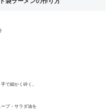
クド袋ラーメンの作り方
分
ま手で細かく砕く。
スープ・サラダ油を