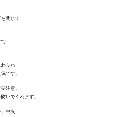
蓋を閉じて
けで、
ふわふわ
人気です。
で要注意。
を防いでくれます。
で、中火