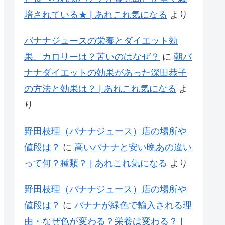
培されている★ | あれこれ気になる
より
バナナジュースの栄養とダイエット効
果、カロリーは？苦いのはなぜ？
に
朝バ
ナナダイエットの効果があった深田恭子
の方法と効果は？ | あれこれ気になる
よ
り
野田枝理（バナナジュース）店の場所や
値段は？
に
高いバナナと安い晩あの違い
って何？種類？ | あれこれ気になる
より
野田枝理（バナナジュース）店の場所や
値段は？
に
バナナが緑色で輸入される理
由・なぜ色が変わる？栄養は変わる？ |