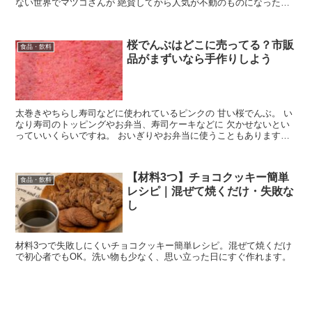
ない世界でマツコさんが 絶賛してから人気が不動のものになったよ
うです。 楽天市場やアマゾンでお取り寄せができ...
桜でんぶはどこに売ってる？市販
食品・飲料
品がまずいなら手作りしよう
太巻きやちらし寿司などに使われているピンクの 甘い桜でんぶ。 い
なり寿司のトッピングやお弁当、寿司ケーキなどに 欠かせないとい
っていいくらいですね。 おいぎりやお弁当に使うこともあります
が、そんなに しょっちゅう使うことはないものなので、ど...
【材料3つ】チョコクッキー簡単
食品・飲料
レシピ｜混ぜて焼くだけ・失敗な
し
材料3つで失敗しにくいチョコクッキー簡単レシピ。混ぜて焼くだけ
で初心者でもOK。洗い物も少なく、思い立った日にすぐ作れます。