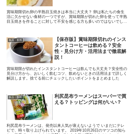
賞味期限切れ卵の半熟目玉焼きは本当に大丈夫？ 卵は私たちの食生
活に欠かせない食材の一つですが、賞味期限が切れた卵を使って半熟
目玉焼きを作ることに対して不安を感じる方も多いのではないでしょ
うか。卵は栄養価が高く、料理の幅も広いため、できるだけ...
【保存版】賞味期限切れのインス
食品・飲料
タントコーヒーは飲める？安全
性・見分け方・活用法まで徹底解
説！
賞味期限が切れたインスタントコーヒーは飲んでも大丈夫？安全性の
見分け方から、おいしく飲むコツ、飲めないときの活用法まで詳しく
解説します。捨てる前にチェックしたいポイントをまとめました
利尻昆布ラーメンはスーパーで買
食品・飲料
える？トッピングは何がいい？
利尻昆布ラーメンは、発売以来人気が衰えないようで いまだにテレ
ビで、時々取り上げられています。 2019年10月26日のマツコの知ら