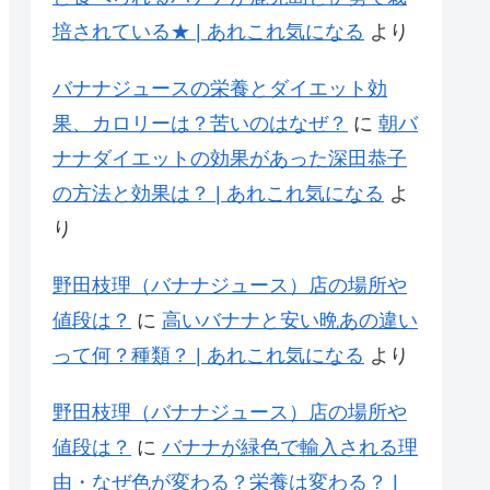
培されている★ | あれこれ気になる
より
バナナジュースの栄養とダイエット効
果、カロリーは？苦いのはなぜ？
に
朝バ
ナナダイエットの効果があった深田恭子
の方法と効果は？ | あれこれ気になる
よ
り
野田枝理（バナナジュース）店の場所や
値段は？
に
高いバナナと安い晩あの違い
って何？種類？ | あれこれ気になる
より
野田枝理（バナナジュース）店の場所や
値段は？
に
バナナが緑色で輸入される理
由・なぜ色が変わる？栄養は変わる？ |