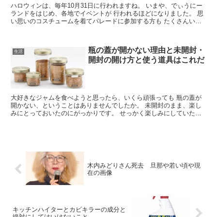
ハロウィンは、毎年10月31日に行われますね。 いまや、でぃうにー
ランドをはじめ、各地でイベントが 行われるほどになりました。 思
い思いのコスチュームを着てパレードに参加する方も たくさんいま
すね。 9月末ごろからこすてゅーむの準備を始める...
瓶の蓋が開かない理由と未開封・
生活
開封の開け方と使う道具はこれだ
大好きなジャムを食べようと思ったら、いくら頑張っても 瓶の蓋が
開かない、ということはありませんでしたか。 未開封のまま、楽し
みにとっておいたのにがっかりです。 せっかく楽しみにしていたの
に、どんなに力いっぱい ひねってもびくともせず、旦那が...
木内みどりさん死去 旦那や若い頃や現
在の画像
キッチンハイターとカビキラーの成分と
絶対にしてはいけないこと