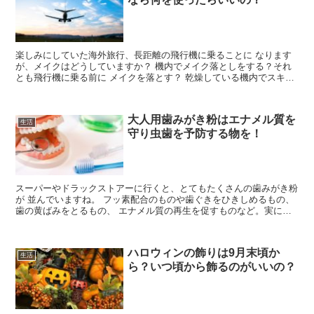
楽しみにしていた海外旅行、長距離の飛行機に乗ることに なります
が、メイクはどうしていますか？ 機内でメイク落としをする？それ
とも飛行機に乗る前に メイクを落とす？ 乾燥している機内でスキン
ケアはどうしたらいいの？ 年齢や肌質によって違います...
大人用歯みがき粉はエナメル質を
生活
守り虫歯を予防する物を！
スーパーやドラックストアーに行くと、とてもたくさんの歯みがき粉
が 並んでいますね。 フッ素配合のものや歯ぐきをひきしめるもの、
歯の黄ばみをとるもの、 エナメル質の再生を促すものなど。実に
色々な種類があります。 虫歯は歯の表面から、内部にかけ...
ハロウィンの飾りは9月末頃か
生活
ら？いつ頃から飾るのがいいの？