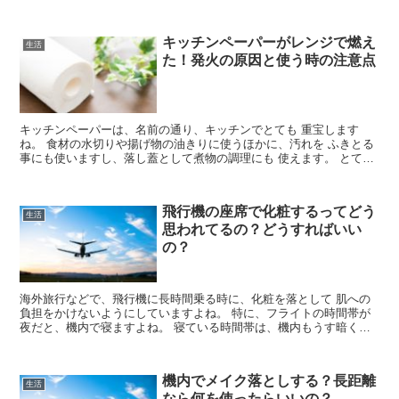
キッチンペーパーがレンジで燃え
生活
た！発火の原因と使う時の注意点
キッチンペーパーは、名前の通り、キッチンでとても 重宝します
ね。 食材の水切りや揚げ物の油きりに使うほかに、汚れを ふきとる
事にも使いますし、落し蓋として煮物の調理にも 使えます。 とても
便利なキッチンペーパーですが、電子レンジで 食材を包...
飛行機の座席で化粧するってどう
生活
思われてるの？どうすればいい
の？
海外旅行などで、飛行機に長時間乗る時に、化粧を落として 肌への
負担をかけないようにしていますよね。 特に、フライトの時間帯が
夜だと、機内で寝ますよね。 寝ている時間帯は、機内もうす暗くな
っているので、化粧を 落としていてもあまり目立ちません...
機内でメイク落としする？長距離
生活
なら何を使ったらいいの？