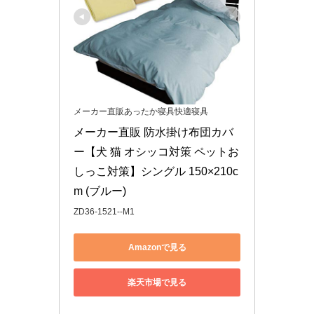
メーカー直販あったか寝具快適寝具
メーカー直販 防水掛け布団カバ
ー【犬 猫 オシッコ対策 ペットお
しっこ対策】シングル 150×210c
m (ブルー)
ZD36-1521--M1
Amazonで見る
楽天市場で見る