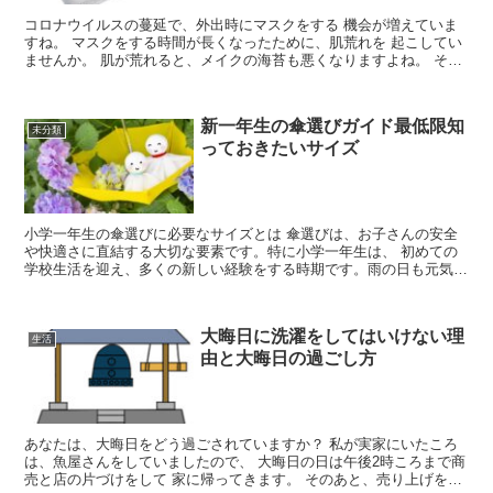
コロナウイルスの蔓延で、外出時にマスクをする 機会が増えていま
すね。 マスクをする時間が長くなったために、肌荒れを 起こしてい
ませんか。 肌が荒れると、メイクの海苔も悪くなりますよね。 そこ
で、マスクで肌荒れを起こす原因と肌荒れを 起こさな...
新一年生の傘選びガイド最低限知
未分類
っておきたいサイズ
小学一年生の傘選びに必要なサイズとは 傘選びは、お子さんの安全
や快適さに直結する大切な要素です。特に小学一年生は、 初めての
学校生活を迎え、多くの新しい経験をする時期です。雨の日も元気に
登校できるよう、 適切なサイズの傘を選ぶことが重要です...
大晦日に洗濯をしてはいけない理
生活
由と大晦日の過ごし方
あなたは、大晦日をどう過ごされていますか？ 私が実家にいたころ
は、魚屋さんをしていましたので、 大晦日の日は午後2時ころまで商
売と店の片づけをして 家に帰ってきます。 そのあと、売り上げをさ