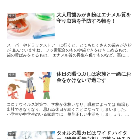
っさと整理して、神棚を相違 して、家族全員で、生チ...
大人用歯みがき粉はエナメル質を
生活
守り虫歯を予防する物を！
スーパーやドラックストアーに行くと、とてもたくさんの歯みがき粉
が 並んでいますね。 フッ素配合のものや歯ぐきをひきしめるもの、
歯の黄ばみをとるもの、 エナメル質の再生を促すものなど。実に
色々な種類があります。 虫歯は歯の表面から、内部にかけ...
休日の暇つぶしは家族と一緒にお
生活
金をかけないで過ごす
コロナウイルス対策で、学校が休校いなり、職種によっては 職場も
出社できなくなり、思わぬ休日が続くことになって しまいました。
小学生や中学生のいる家庭では、規則正しい生活を しましょう、と
か計画的に学習しましょうと言われますが 家にこもって...
タオルの黒カビはワイド ハイタ
生活