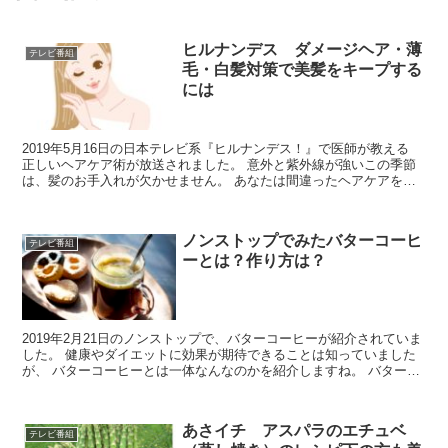
ヒルナンデス ダメージヘア・薄
テレビ番組
毛・白髪対策で美髪をキープする
には
2019年5月16日の日本テレビ系『ヒルナンデス！』で医師が教える
正しいヘアケア術が放送されました。 意外と紫外線が強いこの季節
は、髪のお手入れが欠かせません。 あなたは間違ったヘアケアをし
ていませんか？ この機会に、正しいヘアケアを取り...
ノンストップでみたバターコーヒ
テレビ番組
ーとは？作り方は？
2019年2月21日のノンストップで、バターコーヒーが紹介されていま
した。 健康やダイエットに効果が期待できることは知っていました
が、 バターコーヒーとは一体なんなのかを紹介しますね。 バターコ
ーヒーのルーツはチベットのバター茶 バターコー...
あさイチ アスパラのエチュベ
テレビ番組