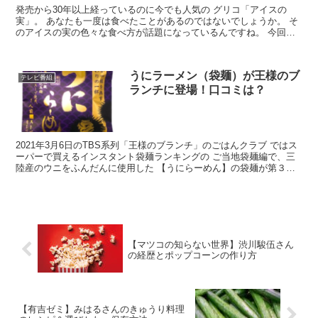
発売から30年以上経っているのに今でも人気の グリコ「アイスの
実」。 あなたも一度は食べたことがあるのではないでしょうか。 そ
のアイスの実の色々な食べ方が話題になっているんですね。 今回は
その作り方を紹介しますね。 また、2020年7月7日...
うにラーメン（袋麺）が王様のブ
テレビ番組
ランチに登場！口コミは？
2021年3月6日のTBS系列「王様のブランチ」のごはんクラブ ではス
ーパーで買えるインスタント袋麺ランキングの ご当地袋麺編で、三
陸産のウニをふんだんに使用した 【うにらーめん】の袋麺が第３位
で紹介されました。 【うにらーめん】が、ものす...
【マツコの知らない世界】渋川駿伍さん
の経歴とポップコーンの作り方
【有吉ゼミ】みはるさんのきゅうり料理