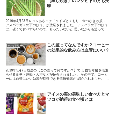
（蒸し焼き）のレシピ下の方も美
味
2019年4月23日ＮＨＫあさイチ「クイズとくもり 食べなきゃ損！
アスパラガスの下のほう」が放送されました。 アスパラの下のほう
は、硬くて食べずらいので、もったいないと 思いながらも追って捨
てて、さらに、ピーラーで皮をむいていました。 今...
この差ってなんですか？コーヒー
テレビ番組
の効果的な飲み方は血管にいい？
2019年5月7日放送の【この差って何ですか？】では 血管年齢を若返
らせる食事・運動・入浴などが紹介されました。 その中で、コーヒ
ーには血管にいい効果が期待できる健康効果が 紹介されました。 体
に良いコーヒーの飲み方とその健康効果をまとめま...
アイスの実の美味しい食べ方とマ
テレビ番組
ツコが納得の食べ頃とは