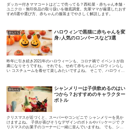
ダッカー付きママコートはどこで売ってる？西松屋・赤ちゃん本舗・
ユニクロ・無印良品の取り扱いを徹底調査。先輩ママが厳選したおす
すめ5選や選び方、赤ちゃんの服装までやさしく解説します。
ハロウィンで黒猫に赤ちゃんを変
赤ちゃん
身♪人気のロンパースなど3選
昨年に引き続き2021年のハロウィーンも、コロナ禍で イベントが自
粛になりそうですね。 それでも、せめて赤ちゃんにハロウィンらし
い コスチュームを着せて楽しみたいですよね。 そこで、ハロウィン
で黒猫に赤ちゃんを変身させる 人気のロンパースな...
シャンメリーは子供飲めるのはい
赤ちゃん
つから？おすすめのキャラクター
ボトル
クリスマスが近づくと、スーパーやコンビニで シャンメリーを見か
けますよね。 子供が喜びそうなデザインのボトルやパッケージで ク
リスマスのお菓子のコーナーに一緒に並んでいますね。 でも、シャ
ンメリーって、アルコールは全く入って いないんでしょ...