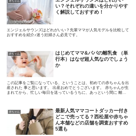
赤ちゃん
い？それぞれの違いを分かりやす
く解説しておすすめ！
エンジェルサウンズはどれがいい？先輩ママが人気モデルを比較して
おすすめを紹介♪迷う妊婦さん必見です。
はじめてママ&パパの離乳食 （単
赤ちゃん
行本）はなぜ超人気なのでしょう
か
この記事をご覧になっている、ということは、初めての赤ちゃんを出
産された 事と思います。 出産おめでとうございます。 赤ちゃんが生
まれてから、忙しい毎日を送っているうちに、あっという間に 離乳
食を始める時期を迎えて、離乳食を桜進めていいのかを...
最新人気ママコートダッカー付き
赤ちゃん
どこで売ってる？西松屋や赤ちゃ
ん本舗などの店舗を調査おすすめ
5選も