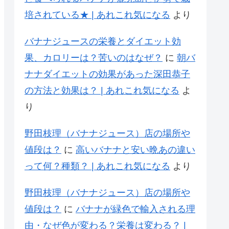
培されている★ | あれこれ気になる
より
バナナジュースの栄養とダイエット効
果、カロリーは？苦いのはなぜ？
に
朝バ
ナナダイエットの効果があった深田恭子
の方法と効果は？ | あれこれ気になる
よ
り
野田枝理（バナナジュース）店の場所や
値段は？
に
高いバナナと安い晩あの違い
って何？種類？ | あれこれ気になる
より
野田枝理（バナナジュース）店の場所や
値段は？
に
バナナが緑色で輸入される理
由・なぜ色が変わる？栄養は変わる？ |