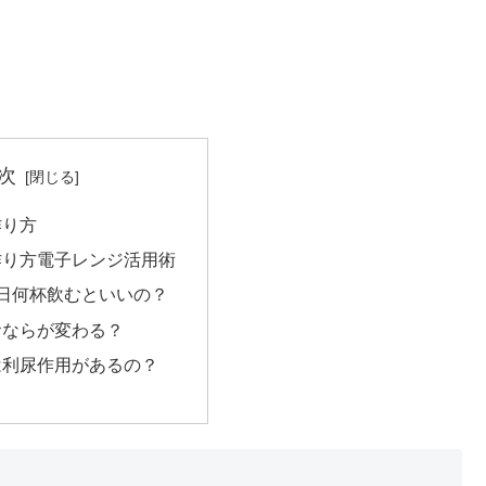
次
作り方
作り方電子レンジ活用術
日何杯飲むといいの？
おならが変わる？
は利尿作用があるの？