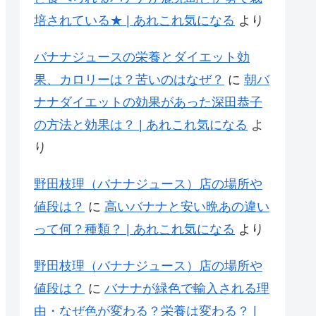
培されている★ | あれこれ気になる
より
バナナジュースの栄養とダイエット効
果、カロリーは？苦いのはなぜ？
に
朝バ
ナナダイエットの効果があった深田恭子
の方法と効果は？ | あれこれ気になる
よ
り
野田枝理（バナナジュース）店の場所や
値段は？
に
高いバナナと安い晩あの違い
って何？種類？ | あれこれ気になる
より
野田枝理（バナナジュース）店の場所や
値段は？
に
バナナが緑色で輸入される理
由・なぜ色が変わる？栄養は変わる？ |